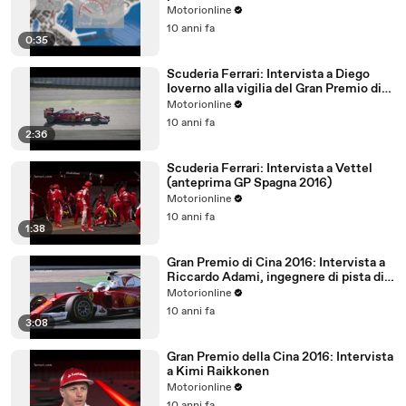
Motorionline
10 anni fa
0:35
Scuderia Ferrari: Intervista a Diego
Ioverno alla vigilia del Gran Premio di
Spagna 2016
Motorionline
10 anni fa
2:36
Scuderia Ferrari: Intervista a Vettel
(anteprima GP Spagna 2016)
Motorionline
10 anni fa
1:38
Gran Premio di Cina 2016: Intervista a
Riccardo Adami, ingegnere di pista di
Sebastian Vettel
Motorionline
10 anni fa
3:08
Gran Premio della Cina 2016: Intervista
a Kimi Raikkonen
Motorionline