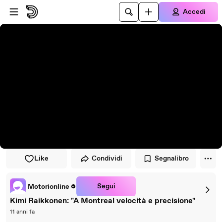
Vai al lettore
Passa al contenuto principale
Accedi
Like
Condividi
Segnalibro
Segui
Motorionline
Kimi Raikkonen: "A Montreal velocità e precisione"
11 anni fa