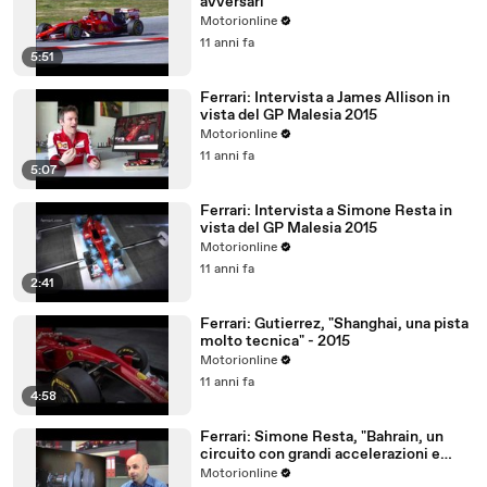
avversari
Motorionline
11 anni fa
5:51
Ferrari: Intervista a James Allison in
vista del GP Malesia 2015
Motorionline
11 anni fa
5:07
Ferrari: Intervista a Simone Resta in
vista del GP Malesia 2015
Motorionline
11 anni fa
2:41
Ferrari: Gutierrez, "Shanghai, una pista
molto tecnica" - 2015
Motorionline
11 anni fa
4:58
Ferrari: Simone Resta, "Bahrain, un
circuito con grandi accelerazioni e
frenate"
Motorionline