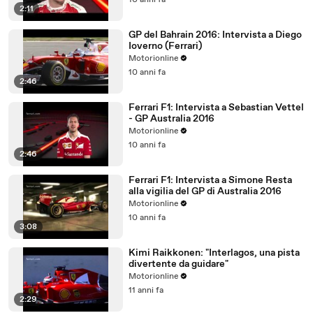
10 anni fa
2:11
GP del Bahrain 2016: Intervista a Diego
Ioverno (Ferrari)
Motorionline
10 anni fa
2:46
Ferrari F1: Intervista a Sebastian Vettel
- GP Australia 2016
Motorionline
10 anni fa
2:46
Ferrari F1: Intervista a Simone Resta
alla vigilia del GP di Australia 2016
Motorionline
10 anni fa
3:08
Kimi Raikkonen: "Interlagos, una pista
divertente da guidare"
Motorionline
11 anni fa
2:29