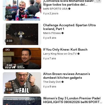
¡Comienza la era Mohamed Salah! 🇹🇷
Sigue todos los partidos del
Trabzonspor por beIN SPORTS
beIN SPORTS USA
il y a 2 jours
0:15
Challenge Accepted: Spartan Ultra
Iceland, Part 1
Men's Fitness
il y a 8 ans
2:33
If You Only Knew: Kurt Busch
Larry King Now on Ora.TV
il y a 7 ans
3:48
Alton Brown reviews Amazon's
dumbest kitchen gadgets
The Daily Dot
il y a 9 ans
5:39
Women's Day 3 London Premier Padel
HIGHLIGHTS 08062026 beIN SPORTS