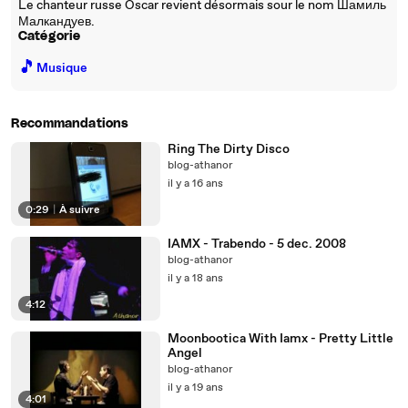
Le chanteur russe Oscar revient désormais sour le nom Шамиль
Малкандуев.
Catégorie
🎵
Musique
Recommandations
Ring The Dirty Disco
blog-athanor
il y a 16 ans
0:29
|
À suivre
IAMX - Trabendo - 5 dec. 2008
blog-athanor
il y a 18 ans
4:12
Moonbootica With Iamx - Pretty Little
Angel
blog-athanor
il y a 19 ans
4:01