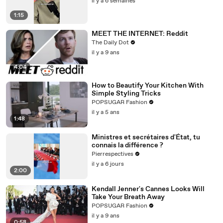
il y a 6 semaines
1:15
MEET THE INTERNET: Reddit
The Daily Dot
il y a 9 ans
4:04
How to Beautify Your Kitchen With
Simple Styling Tricks
POPSUGAR Fashion
il y a 5 ans
1:48
Ministres et secrétaires d'État, tu
connais la différence ?
Pierrespectives
il y a 6 jours
2:00
Kendall Jenner's Cannes Looks Will
Take Your Breath Away
POPSUGAR Fashion
il y a 9 ans
0:58