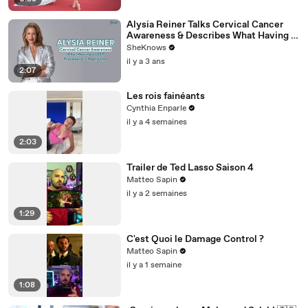
Alysia Reiner Talks Cervical Cancer
Awareness & Describes What Having a
LEEP Procedure is Really Like
SheKnows
il y a 3 ans
2:07
Les rois fainéants
Cynthia Enparle
il y a 4 semaines
2:03
Trailer de Ted Lasso Saison 4
Matteo Sapin
il y a 2 semaines
1:29
C'est Quoi le Damage Control ?
Matteo Sapin
il y a 1 semaine
1:08