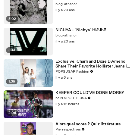
blog-athanor
il y a 20 ans
5:02
NICHYA - "Nichya" НИЧЬЯ
blog-athanor
il y a 20 ans
3:41
Exclusive: Charli and Dixie D'Amelio
Share Their Favorite Hollister Jeans in
This New TikTok Dance Challenge
POPSUGAR Fashion
il y a 6 ans
1:35
KEEPER COULD'VE DONE MORE?
beIN SPORTS USA
il y a 12 heures
2:06
Alors quel score ? Quiz littérature
Pierrespectives