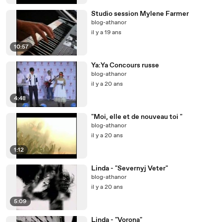
Studio session Mylene Farmer
blog-athanor
il y a 19 ans
10:57
Ya:Ya Concours russe
blog-athanor
il y a 20 ans
4:48
"Moi, elle et de nouveau toi "
blog-athanor
il y a 20 ans
1:12
Linda - "Severnyj Veter"
blog-athanor
il y a 20 ans
5:09
Linda - "Vorona"