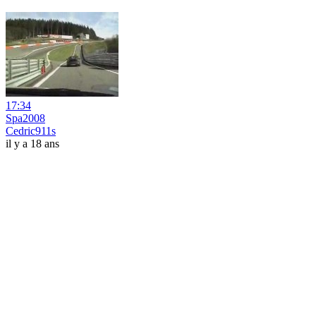
17:34
Spa2008
Cedric911s
il y a 18 ans