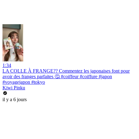
1:34
LA COLLE À FRANGE?? Commentez les japonaises font pour
avoir des franges parfaites 🤔 #coiffeur #coiffure #japon
#voyagejapon #tokyo
Kiwi Pinku
il y a 6 jours