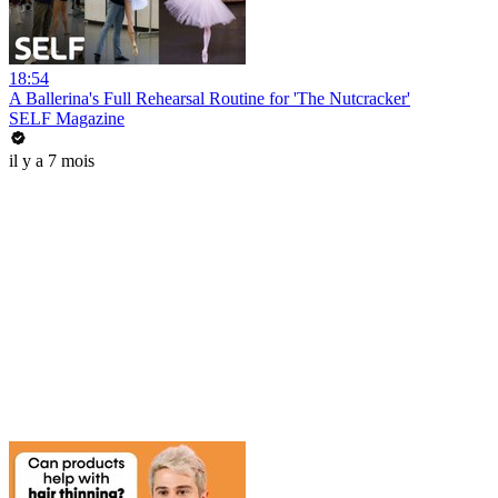
18:54
A Ballerina's Full Rehearsal Routine for 'The Nutcracker'
SELF Magazine
il y a 7 mois