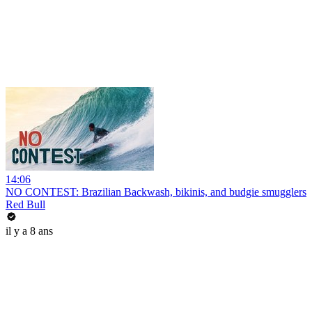
14:06
NO CONTEST: Brazilian Backwash, bikinis, and budgie smugglers
Red Bull
il y a 8 ans