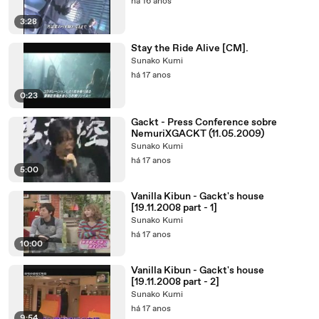
há 16 anos
3:28
Stay the Ride Alive [CM].
Sunako Kumi
há 17 anos
0:23
Gackt - Press Conference sobre
NemuriXGACKT (11.05.2009)
Sunako Kumi
há 17 anos
5:00
Vanilla Kibun - Gackt's house
[19.11.2008 part - 1]
Sunako Kumi
há 17 anos
10:00
Vanilla Kibun - Gackt's house
[19.11.2008 part - 2]
Sunako Kumi
há 17 anos
9:54