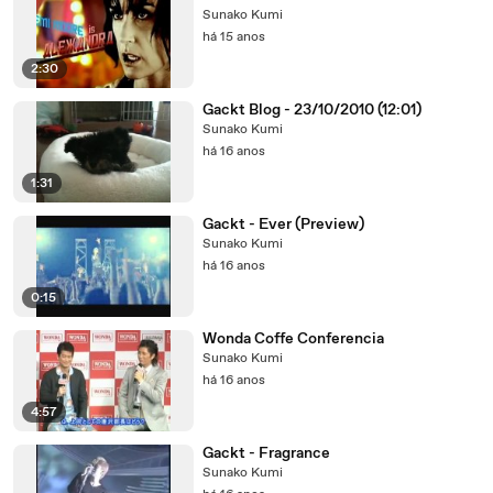
Sunako Kumi
há 15 anos
2:30
Gackt Blog - 23/10/2010 (12:01)
Sunako Kumi
há 16 anos
1:31
Gackt - Ever (Preview)
Sunako Kumi
há 16 anos
0:15
Wonda Coffe Conferencia
Sunako Kumi
há 16 anos
4:57
Gackt - Fragrance
Sunako Kumi