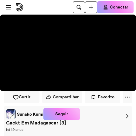
Pular para o player
Ir para o conteúdo principal
Conectar
Curtir
Compartilhar
Favorito
Seguir
Sunako Kumi
Gackt Em Madagascar [3]
há 19 anos