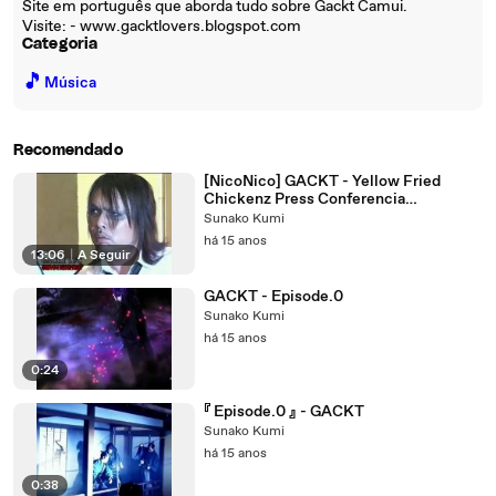
Site em português que aborda tudo sobre Gackt Camui.
Visite: - www.gacktlovers.blogspot.com
Categoria
🎵
Música
Recomendado
[NicoNico] GACKT - Yellow Fried
Chickenz Press Conferencia
(09.06.2011)
Sunako Kumi
há 15 anos
13:06
|
A Seguir
GACKT - Episode.0
Sunako Kumi
há 15 anos
0:24
『 Episode.0 』 - GACKT
Sunako Kumi
há 15 anos
0:38