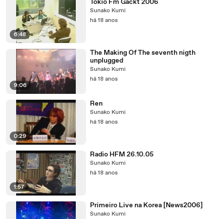
Tokio Fm Gackt 2006
Sunako Kumi
há 18 anos
6:48
The Making Of The seventh nigth
unplugged
Sunako Kumi
há 18 anos
9:06
Ren
Sunako Kumi
há 18 anos
0:29
Radio HFM 26.10.05
Sunako Kumi
há 18 anos
1:57
Primeiro Live na Korea [News2006]
Sunako Kumi