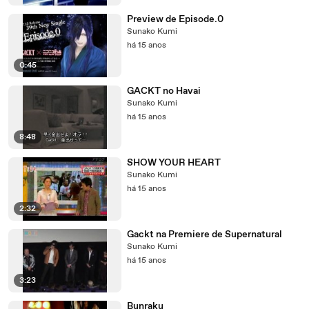
Preview de Episode.0
Sunako Kumi
há 15 anos
0:45
GACKT no Havai
Sunako Kumi
há 15 anos
8:48
SHOW YOUR HEART
Sunako Kumi
há 15 anos
2:32
Gackt na Premiere de Supernatural
Sunako Kumi
há 15 anos
3:23
Bunraku