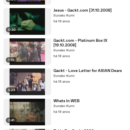
Jesus - Gackt.com [31.10.2008]
Sunako Kumi
há 18 anos
0:30
Gackt.com - Platinum Box IX
[19.10.2008]
Sunako Kumi
há 18 anos
1:10
Gackt - Love Letter for ASIAN Dears
Sunako Kumi
há 18 anos
5:23
Whats In WEB
Sunako Kumi
há 18 anos
2:41