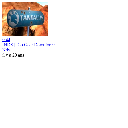
0:44
[NDS] Top Gear Downforce
Nds
il y a 20 ans