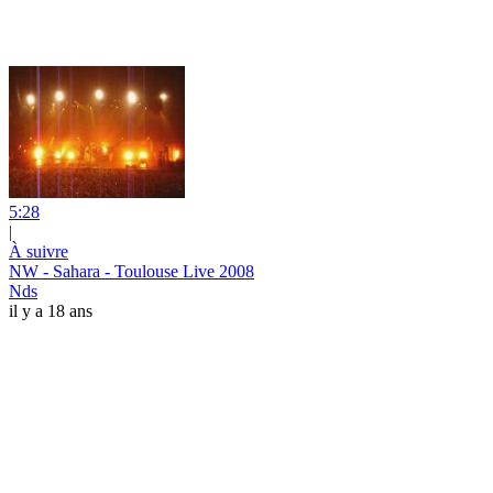
5:28
|
À suivre
NW - Sahara - Toulouse Live 2008
Nds
il y a 18 ans