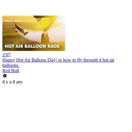
2:07
Happy Hot Air Balloon Day! or how to fly through 4 hot air
balloons.
Red Bull
il y a 8 ans