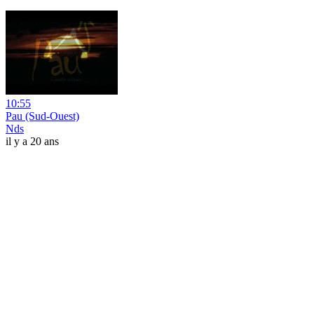
10:55
Pau (Sud-Ouest)
Nds
il y a 20 ans