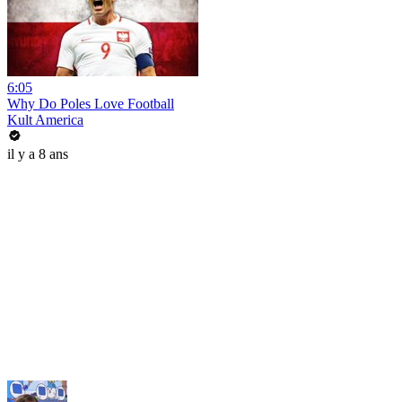
6:05
Why Do Poles Love Football
Kult America
il y a 8 ans