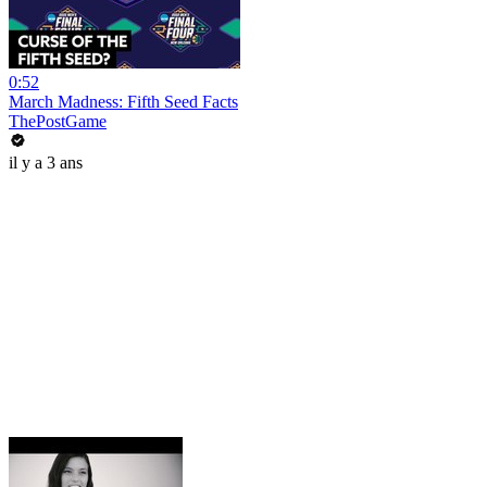
0:52
March Madness: Fifth Seed Facts
ThePostGame
il y a 3 ans