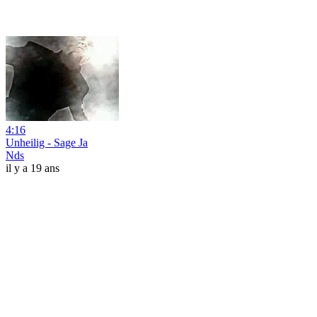
4:16
Unheilig - Sage Ja
Nds
il y a 19 ans