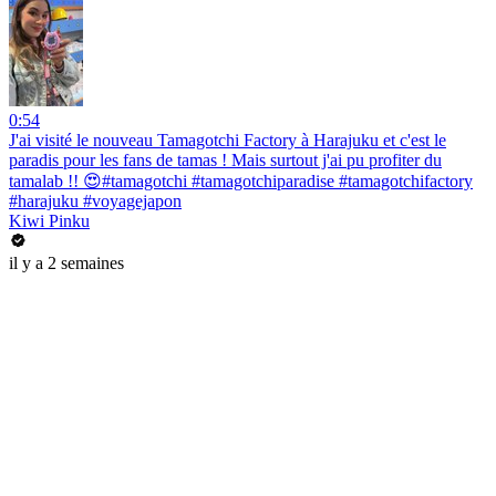
0:54
J'ai visité le nouveau Tamagotchi Factory à Harajuku et c'est le
paradis pour les fans de tamas ! Mais surtout j'ai pu profiter du
tamalab !! 😍#tamagotchi #tamagotchiparadise #tamagotchifactory
#harajuku #voyagejapon
Kiwi Pinku
il y a 2 semaines