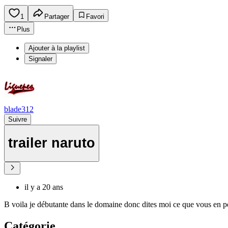
1
Partager
Favori
Plus
Ajouter à la playlist
Signaler
blade312
Suivre
trailer naruto
il y a 20 ans
B voila je débutante dans le domaine donc dites moi ce que vous en pe
Catégorie