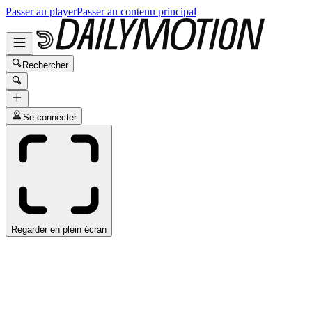
Passer au player
Passer au contenu principal
Rechercher
Se connecter
Regarder en plein écran