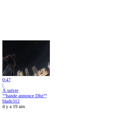
0:47
|
À suivre
°°bande annonce Dbz°°
blade312
il y a 19 ans