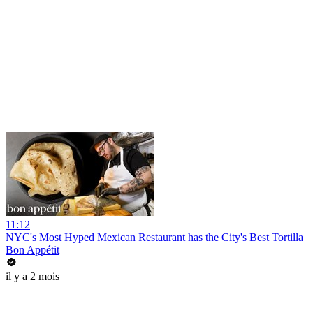
11:12
NYC's Most Hyped Mexican Restaurant has the City's Best Tortilla
Bon Appétit
il y a 2 mois