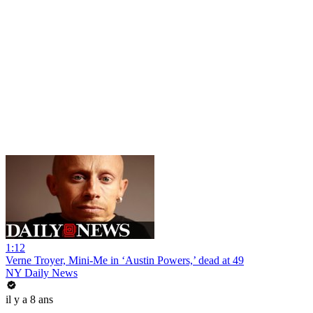
1:12
Verne Troyer, Mini-Me in ‘Austin Powers,’ dead at 49
NY Daily News
il y a 8 ans