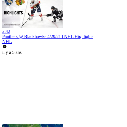
2:42
Panthers @ Blackhawks 4/29/21 | NHL Highlights
NHL
il y a 5 ans