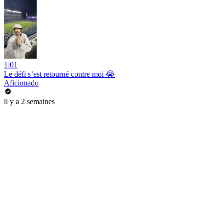
1:01
Le défi s’est retourné contre moi 😭
Aficionado
il y a 2 semaines