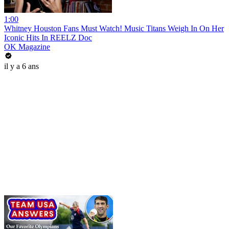
1:00
Whitney Houston Fans Must Watch! Music Titans Weigh In On Her
Iconic Hits In REELZ Doc
OK Magazine
il y a 6 ans