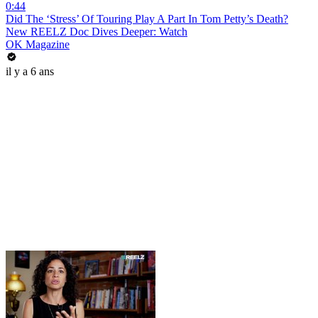
0:44
Did The ‘Stress’ Of Touring Play A Part In Tom Petty’s Death?
New REELZ Doc Dives Deeper: Watch
OK Magazine
il y a 6 ans