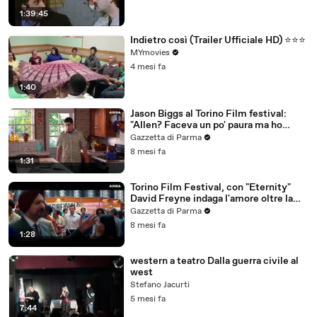
1:39:45
Indietro così (Trailer Ufficiale HD) ⭐️⭐️⭐️
MYmovies
4 mesi fa
1:40
Jason Biggs al Torino Film festival:
"Allen? Faceva un po' paura ma ho
iparato ad apprezzarne l'onesta'"
Gazzetta di Parma
8 mesi fa
1:31
Torino Film Festival, con "Eternity"
David Freyne indaga l'amore oltre la
vita
Gazzetta di Parma
8 mesi fa
1:28
western a teatro Dalla guerra civile al
west
Stefano Jacurti
5 mesi fa
7:44