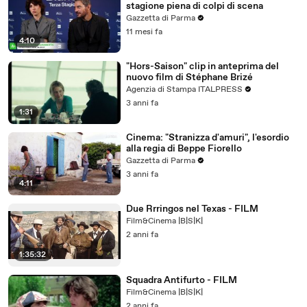
stagione piena di colpi di scena
Gazzetta di Parma
11 mesi fa
4:10
"Hors-Saison" clip in anteprima del
nuovo film di Stéphane Brizé
Agenzia di Stampa ITALPRESS
3 anni fa
1:31
Cinema: "Stranizza d'amuri", l'esordio
alla regia di Beppe Fiorello
Gazzetta di Parma
3 anni fa
4:11
Due Rrringos nel Texas - FILM
Film&Cinema |B|S|K|
2 anni fa
1:35:32
Squadra Antifurto - FILM
Film&Cinema |B|S|K|
2 anni fa