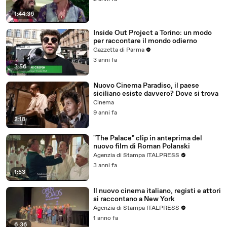
1:44:36
Inside Out Project a Torino: un modo
per raccontare il mondo odierno
Gazzetta di Parma
3 anni fa
3:56
Nuovo Cinema Paradiso, il paese
siciliano esiste davvero? Dove si trova
Cinema
9 anni fa
2:18
"The Palace" clip in anteprima del
nuovo film di Roman Polanski
Agenzia di Stampa ITALPRESS
3 anni fa
1:53
Il nuovo cinema italiano, registi e attori
si raccontano a New York
Agenzia di Stampa ITALPRESS
1 anno fa
6:36