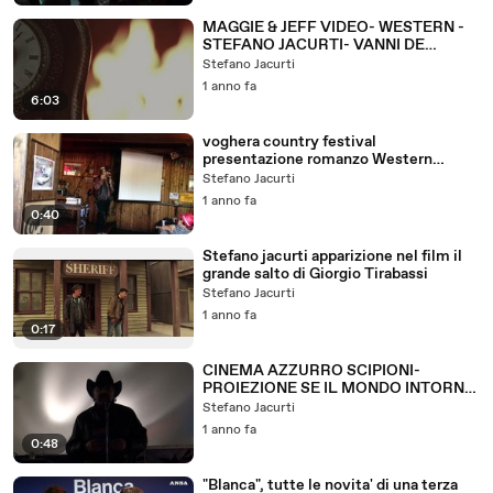
MAGGIE & JEFF VIDEO- WESTERN -
STEFANO JACURTI- VANNI DE
SIMONI- CHIARA BORGNA
Stefano Jacurti
1 anno fa
6:03
voghera country festival
presentazione romanzo Western
Bastardi per stirpe
Stefano Jacurti
1 anno fa
0:40
Stefano jacurti apparizione nel film il
grande salto di Giorgio Tirabassi
Stefano Jacurti
1 anno fa
0:17
CINEMA AZZURRO SCIPIONI-
PROIEZIONE SE IL MONDO INTORNO
CREPA- WESTERN
Stefano Jacurti
1 anno fa
0:48
"Blanca", tutte le novita' di una terza