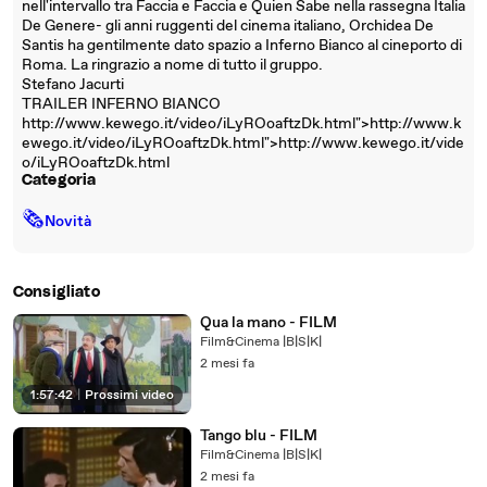
nell'intervallo tra Faccia e Faccia e Quien Sabe nella rassegna Italia
De Genere- gli anni ruggenti del cinema italiano, Orchidea De
Santis ha gentilmente dato spazio a Inferno Bianco al cineporto di
Roma. La ringrazio a nome di tutto il gruppo.
Stefano Jacurti
TRAILER INFERNO BIANCO
http://www.kewego.it/video/iLyROoaftzDk.html">http://www.k
ewego.it/video/iLyROoaftzDk.html">http://www.kewego.it/vide
o/iLyROoaftzDk.html
Categoria
🗞
Novità
Consigliato
Qua la mano - FILM
Film&Cinema |B|S|K|
2 mesi fa
1:57:42
|
Prossimi video
Tango blu - FILM
Film&Cinema |B|S|K|
2 mesi fa