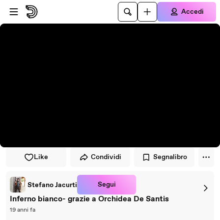
Vai al lettore
Passa al contenuto principale
Accedi
Like
Condividi
Segnalibro
Segui
Stefano Jacurti
Inferno bianco- grazie a Orchidea De Santis
19 anni fa