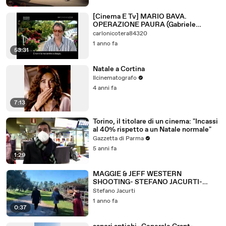
[Cinema E Tv] MARIO BAVA.
OPERAZIONE PAURA (Gabriele
Acerbo e Roberto Pisoni; Italia; 2004)
carlonicotera84320
1 anno fa
53:31
Natale a Cortina
Ilcinematografo
4 anni fa
7:13
Torino, il titolare di un cinema: "Incassi
al 40% rispetto a un Natale normale"
Gazzetta di Parma
5 anni fa
1:29
MAGGIE & JEFF WESTERN
SHOOTING- STEFANO JACURTI-
FLASH
Stefano Jacurti
1 anno fa
0:37