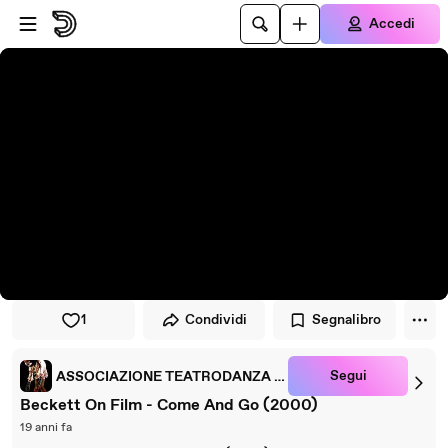
Vai al lettore
Passa al contenuto principale
Accedi
1
Condividi
Segnalibro
Segui
ASSOCIAZIONE TEATRODANZA PETRUSKA
Beckett On Film - Come And Go (2000)
19 anni fa