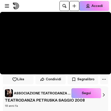
Vai al lettore
Passa al contenuto principale
Accedi
Like
Condividi
Segnalibro
Segui
ASSOCIAZIONE TEATRODANZA PETRUSKA
TEATRODANZA PETRUSKA SAGGIO 2008
18 anni fa