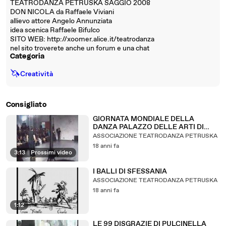
TEATRODANZA PETRUSKA SAGGIO 2008
DON NICOLA da Raffaele Viviani
allievo attore Angelo Annunziata
idea scenica Raffaele Bifulco
SITO WEB: http://xoomer.alice.it/teatrodanza
nel sito troverete anche un forum e una chat
Categoria
🦄
Creatività
Consigliato
GIORNATA MONDIALE DELLA
DANZA PALAZZO DELLE ARTI DI
NAPOLI
ASSOCIAZIONE TEATRODANZA PETRUSKA
18 anni fa
3:13
|
Prossimi video
I BALLI DI SFESSANIA
ASSOCIAZIONE TEATRODANZA PETRUSKA
18 anni fa
1:12
LE 99 DISGRAZIE DI PULCINELLA