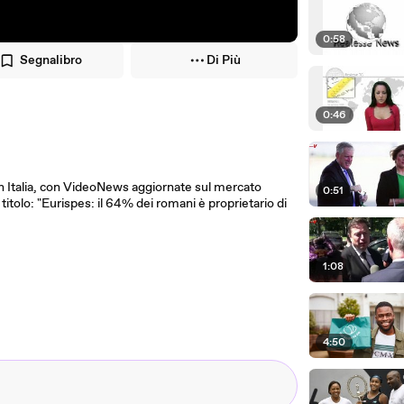
0:58
Segnalibro
Di Più
0:46
in Italia, con VideoNews aggiornate sul mercato
0:51
titolo: "Eurispes: il 64% dei romani è proprietario di
1:08
4:50