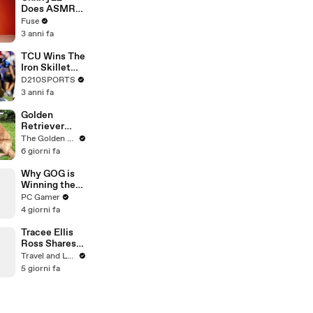
Devastating
Does ASMR
Divorce
with Matcha,
Fuse
Battle
Talks Using
3 anni fa
Music to
Escape &
TCU Wins The
Touring with
Iron Skillet
The Weeknd
With A 34-17
D210SPORTS
Win Over
3 anni fa
SMU
Golden
Retriever
Heals Broken
The Golden Kobe Family
Rescue Dog
6 giorni fa
Why GOG is
Winning the
War on Game
PC Gamer
Ownership
4 giorni fa
Tracee Ellis
Ross Shares
Why She
Travel and Leisure
Moved to
5 giorni fa
Hollywood