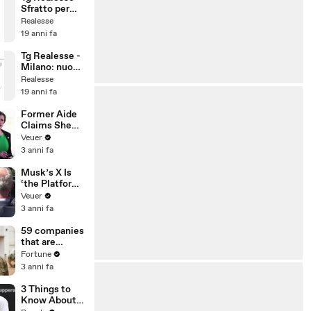
Sfratto per
Beckam
Realesse
19 anni fa
Tg Realesse -
Milano: nuove
case popolari
Realesse
19 anni fa
Former Aide
Claims She
Was Asked to
Veuer
Make a ‘Hit
3 anni fa
List’ For
Trump
Musk’s X Is
‘the Platform
With the
Veuer
Largest Ratio
3 anni fa
of
Misinformatio
59 companies
n or
that are
Disinformatio
changing the
Fortune
n’ Amongst
world: From
3 anni fa
All Social
Tesla to
Media
Chobani
3 Things to
Platforms
Know About