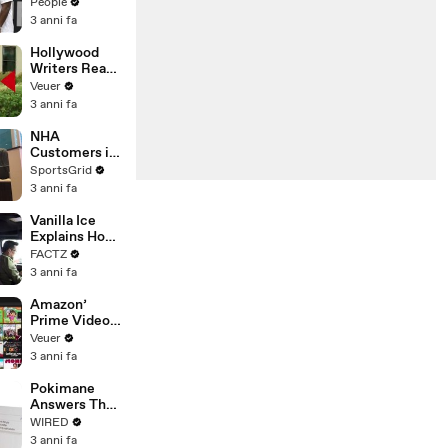
Coco Gauff's
People
Parents
3 anni fa
Hollywood
Writers Reach
‘Tentative
Veuer
Agreement’
3 anni fa
With Studios
After 146 Day
NHA
Strike
Customers in
Limbo as
SportsGrid
Company
3 anni fa
Faces
Potential
Vanilla Ice
Merger
Explains How
the 90’s
FACTZ
Shaped
3 anni fa
America
Amazon’
Prime Video
Will Show
Veuer
Commercials
3 anni fa
Starting Next
Year
Pokimane
Answers The
Web's Most
WIRED
Searched
3 anni fa