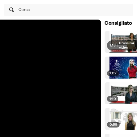
Cerca
Consigliato
Prossimi
1:13
|
video
1:02
1:10
0:58