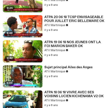
ATV Martinique
il y a 8 ans
9:25
ATPA 20 06 18 TCSP ENVISAGEABLE
POUR JUILLET ERIC BELLEMARE OK
ATV Martinique
il y a 8 ans
8:48
ATPA 19 06 18 NOS JEUNES ONT LA
FOI MARION BAKER OK
ATV Martinique
il y a 8 ans
9:42
Sujet principal Ailes des Anges
ATV Martinique
il y a 8 ans
5:01
ATPA 18 06 18 VIVRE AVEC SES
VOISINS LUCIEN KICHENAMA V2 OK
ATV Martinique
il y a 8 ans