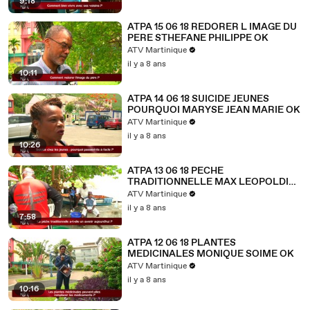
9:18
ATPA 15 06 18 REDORER L IMAGE DU
PERE STHEFANE PHILIPPE OK
ATV Martinique
il y a 8 ans
10:11
ATPA 14 06 18 SUICIDE JEUNES
POURQUOI MARYSE JEAN MARIE OK
ATV Martinique
il y a 8 ans
10:26
ATPA 13 06 18 PECHE
TRADITIONNELLE MAX LEOPOLDIE
OK
ATV Martinique
il y a 8 ans
7:58
ATPA 12 06 18 PLANTES
MEDICINALES MONIQUE SOIME OK
ATV Martinique
il y a 8 ans
10:16