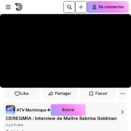
Passer au player
Passer au contenu principal
Se connecter
Like
Partager
Favori
Suivre
ATV Martinique
CEREGMIA : Interview de Maître Sabrina Goldman
il y a 11 ans