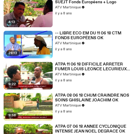
SUEJT Fonds Européens + Logo
ATV Martinique
il y a 8 ans
4:13
-- LIBRE ECO EM DU 11 06 18 CTM
FONDS EUROPÉENS OK
ATV Martinique
il y a 8 ans
28:13
ATPA 11 06 18 DIFFICILE ARRETER
FUMER LOUIS LEONCE LECURIEUX
ok
ATV Martinique
il y a 8 ans
9:22
ATPA 08 06 18 CHUM CRAINDRE NOS
SOINS GHISLAINE JOACHIM OK
ATV Martinique
il y a 8 ans
9:58
ATPA 07 06 18 ANNEE CYCLONIQUE
INTENSE JEAN NOEL DEGRACE OK