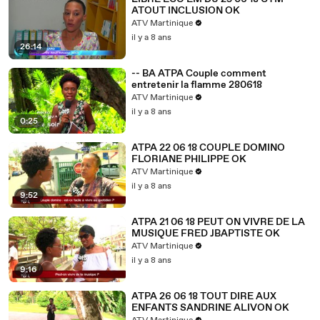
ATOUT INCLUSION OK
ATV Martinique
il y a 8 ans
26:14
-- BA ATPA Couple comment
entretenir la flamme 280618
ATV Martinique
il y a 8 ans
0:25
ATPA 22 06 18 COUPLE DOMINO
FLORIANE PHILIPPE OK
ATV Martinique
il y a 8 ans
9:52
ATPA 21 06 18 PEUT ON VIVRE DE LA
MUSIQUE FRED JBAPTISTE OK
ATV Martinique
il y a 8 ans
9:16
ATPA 26 06 18 TOUT DIRE AUX
ENFANTS SANDRINE ALIVON OK