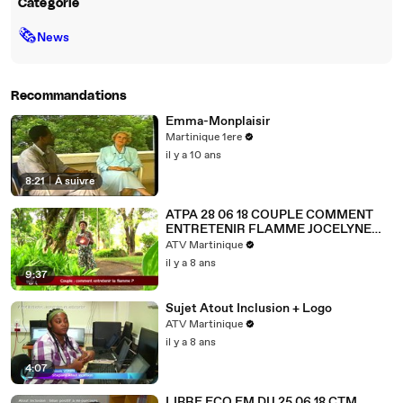
Catégorie
🗞
News
Recommandations
Emma-Monplaisir
Martinique 1ere
il y a 10 ans
8:21
|
À suivre
ATPA 28 06 18 COUPLE COMMENT
ENTRETENIR FLAMME JOCELYNE
GOMA OK
ATV Martinique
il y a 8 ans
9:37
Sujet Atout Inclusion + Logo
ATV Martinique
il y a 8 ans
4:07
LIBRE ECO EM DU 25 06 18 CTM