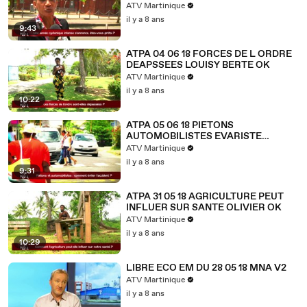
ATV Martinique
il y a 8 ans
9:43
ATPA 04 06 18 FORCES DE L ORDRE
DEAPSSEES LOUISY BERTE OK
ATV Martinique
il y a 8 ans
10:22
ATPA 05 06 18 PIETONS
AUTOMOBILISTES EVARISTE
ELIAZORD OK
ATV Martinique
il y a 8 ans
9:31
ATPA 31 05 18 AGRICULTURE PEUT
INFLUER SUR SANTE OLIVIER OK
ATV Martinique
il y a 8 ans
10:29
LIBRE ECO EM DU 28 05 18 MNA V2
ATV Martinique
il y a 8 ans