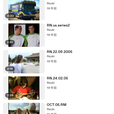
Rsuki
19 年前
0:30
RN.us.series2
Rsuki
19 年前
2:51
RN.22.09.2005
Rsuki
19 年前
2:18
RN.24.02.05
Rsuki
19 年前
2:26
OCT.05.RM
Rsuki