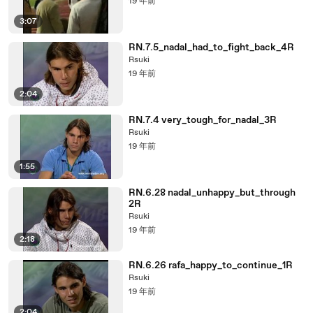
19 年前
3:07
RN.7.5_nadal_had_to_fight_back_4R
Rsuki
19 年前
2:04
RN.7.4 very_tough_for_nadal_3R
Rsuki
19 年前
1:55
RN.6.28 nadal_unhappy_but_through
2R
Rsuki
19 年前
2:18
RN.6.26 rafa_happy_to_continue_1R
Rsuki
19 年前
2:04