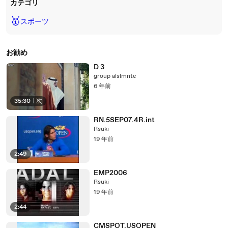
カテゴリ
🥇
スポーツ
お勧め
D 3
group alslmnte
6 年前
35:30
|
次
RN.5SEP07.4R.int
Rsuki
19 年前
2:49
EMP2006
Rsuki
19 年前
2:44
CMSPOT.USOPEN