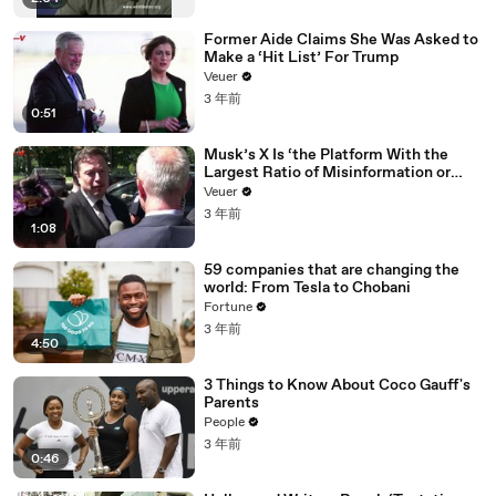
Former Aide Claims She Was Asked to
Make a ‘Hit List’ For Trump
Veuer
3 年前
0:51
Musk’s X Is ‘the Platform With the
Largest Ratio of Misinformation or
Disinformation’ Amongst All Social
Veuer
Media Platforms
3 年前
1:08
59 companies that are changing the
world: From Tesla to Chobani
Fortune
3 年前
4:50
3 Things to Know About Coco Gauff's
Parents
People
3 年前
0:46