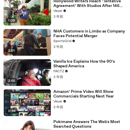
Hollywood Writers Reach ‘Tentative
Agreement’ With Studios After 146
Day Strike
Veuer
3 年前
1:09
NHA Customers in Limbo as Company
Faces Potential Merger
SportsGrid
3 年前
2:01
Vanilla Ice Explains How the 90’s
Shaped America
FACTZ
3 年前
2:55
Amazon’ Prime Video Will Show
Commercials Starting Next Year
Veuer
3 年前
0:36
Pokimane Answers The Web's Most
Searched Questions