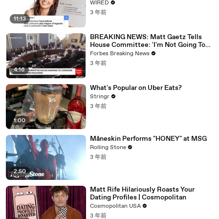
WIRED
3 年前
11:13
BREAKING NEWS: Matt Gaetz Tells
House Committee: 'I'm Not Going To
Vote For A Continuing Resolution'
Forbes Breaking News
3 年前
4:16
What's Popular on Uber Eats?
Stringr
3 年前
1:00
Måneskin Performs "HONEY" at MSG
Rolling Stone
3 年前
2:50
Matt Rife Hilariously Roasts Your
Dating Profiles | Cosmopolitan
Cosmopolitan USA
3 年前