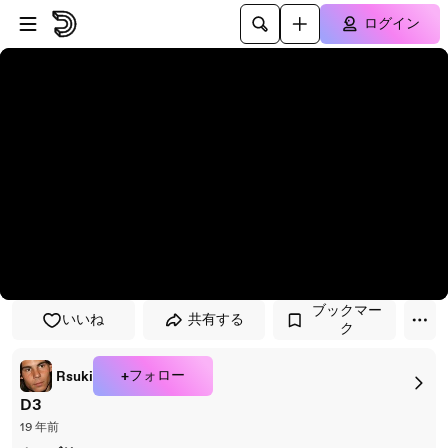
プレイヤーにスキップ
メインコンテンツにスキップ
ログイン
ブックマー
いいね
共有する
ク
+フォロー
Rsuki
D3
19 年前