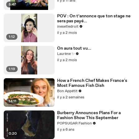
il y a 11 ans
5:47
POV : On t’annonce que ton stage ne
sera pas payé…
inesetledroit
il y a 2 mois
1:12
On aura tout vu…
Laurène ✨
il y a 2 mois
1:19
How a French Chef Makes France's
Most Famous Fish Dish
Bon Appétit
il y a 2 semaines
14:11
Burberry Announces Plans For a
Fashion Show This September
POPSUGAR Fashion
il y a 6 ans
0:20