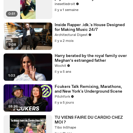
inesetledroit
il y a 1 semaine
0:51
Inside Rapper .idk.'s House Designed
for Making Music 24/7
Architectural Digest
il y a 2 mois
9:08
Harry berated by the royal family over
Meghan’s estranged father
Wochit
il y a 5 ans
1:03
Fcukers Talk Remixing, Marathons,
and New York's Underground Scene
Pitchfork
il y a 5 jours
58:39
TU VIENS FAIRE DU CARDIO CHEZ
MOI ?
Tibo InShape