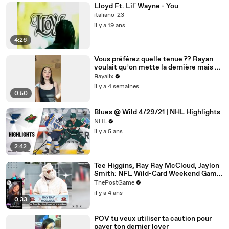
Lloyd Ft. Lil' Wayne - You
italiano-23
il y a 19 ans
4:26
Vous préférez quelle tenue ?? Rayan
voulait qu’on mette la dernière mais on
a mis la 3ème 👀💙
Rayalix
il y a 4 semaines
0:50
Blues @ Wild 4/29/21 | NHL Highlights
NHL
il y a 5 ans
2:42
Tee Higgins, Ray Ray McCloud, Jaylon
Smith: NFL Wild-Card Weekend Game
Day Fashion Winners
ThePostGame
il y a 4 ans
0:33
POV tu veux utiliser ta caution pour
payer ton dernier loyer