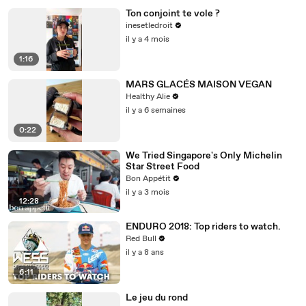
Ton conjoint te vole ?
inesetledroit
il y a 4 mois
1:16
MARS GLACÉS MAISON VEGAN
Healthy Alie
il y a 6 semaines
0:22
We Tried Singapore's Only Michelin
Star Street Food
Bon Appétit
il y a 3 mois
12:28
ENDURO 2018: Top riders to watch.
Red Bull
il y a 8 ans
6:11
Le jeu du rond