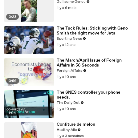
Guillaume Genou
il y a 6 mois
0:23
The Tuck Rules: Sticking with Geno
Smith the right move for Jets
Sporting News
il y a 12 ans
1:47
The March/April Issue of Foreign
Affairs in 56 Seconds
Foreign Affairs
il y a 10 ans
0:56
The SNES controller your phone
needs.
The Daily Dot
il y a 10 ans
1:04
Confiture de melon
Healthy Alie
il y a 3 semaines