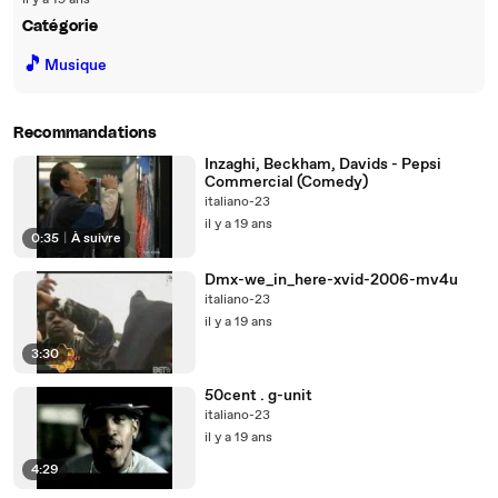
il y a 19 ans
Catégorie
🎵
Musique
Recommandations
Inzaghi, Beckham, Davids - Pepsi
Commercial (Comedy)
italiano-23
il y a 19 ans
0:35
|
À suivre
Dmx-we_in_here-xvid-2006-mv4u
italiano-23
il y a 19 ans
3:30
50cent . g-unit
italiano-23
il y a 19 ans
4:29