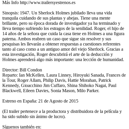
Más Info http://www.trailersyestrenos.es
Sinopsis: 1947. Un Sherlock Holmes jubilado lleva una vida
tranquila cuidando de sus plantas y abejas. Tiene una mente
brillante, pero su época dorada de investigador ya ha terminado y
lleva tiempo sufriendo los estragos de la senilidad. Roger, el hijo de
14 años de la señora que cuida la casa tiene en Holmes a una figura
paterna. Ambos reabren un caso que sigue sin resolver y sus
pesquisas les llevarán a obtener respuestas a cuestiones referentes
tanto al caso como a un antiguo amor del viejo Sherlock. Gracias a
esta investigación, Roger descubrirá el arte de la deducción y
Holmes aprenderá algo más importante: una lección de humanidad.
Director: Bill Condon
Reparto: Ian McKellen, Laura Linney, Hiroyuki Sanada, Frances de
la Tour, Roger Allam, Philip Davis, Hattie Morahan, Patrick
Kennedy, Gioacchino Jim Cuffaro, Shina Shihoko Nagai, Paul
Blackwell, Eileen Davies, Sonia Mason, Milo Parker.
Estreno en España: 21 de Agosto de 2015
(El trailer pertenece a la productora y distribuidora de la película y
ha sido subido sin ánimo de lucro).
Síguenos también en: