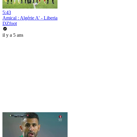
5:43
Amical : Algérie A' - Liberia
DZfoot
il y a 5 ans