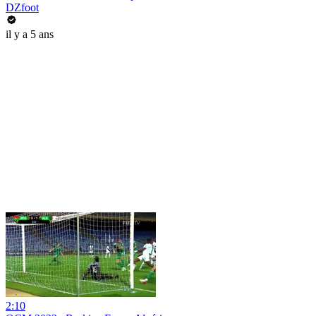
DZfoot
il y a 5 ans
2:10