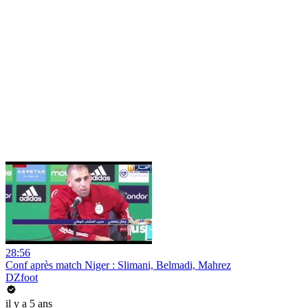
28:56
Conf après match Niger : Slimani, Belmadi, Mahrez
DZfoot
il y a 5 ans