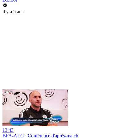
il y a 5 ans
13:43
BFA-ALG : Conférence d'après-match