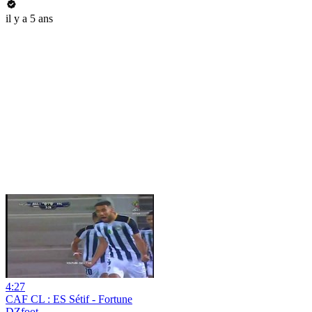
il y a 5 ans
4:27
CAF CL : ES Sétif - Fortune
DZfoot