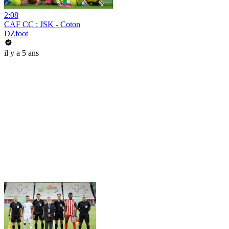
2:08
CAF CC : JSK - Coton
DZfoot
il y a 5 ans