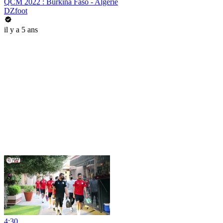
QCM 2022 : Burkina Faso - Algérie
DZfoot
il y a 5 ans
4:30