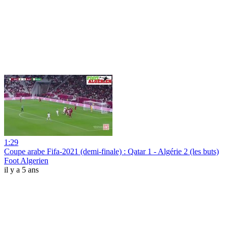
1:29
Coupe arabe Fifa-2021 (demi-finale) : Qatar 1 - Algérie 2 (les buts)
Foot Algerien
il y a 5 ans