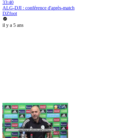
33:40
ALG-DJI : conférence d'après-match
DZfoot
il y a 5 ans