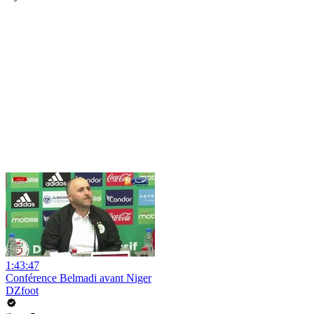
1:43:47
Conférence Belmadi avant Niger
DZfoot