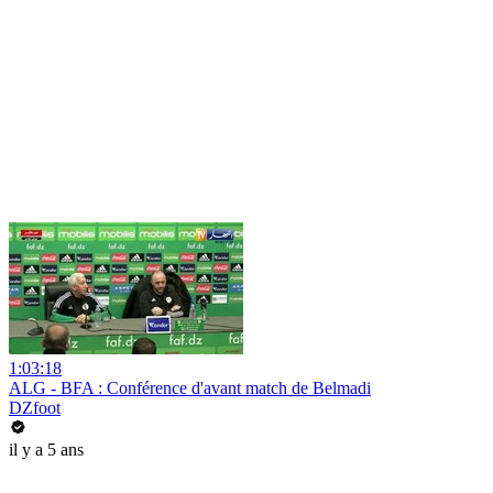
1:03:18
ALG - BFA : Conférence d'avant match de Belmadi
DZfoot
il y a 5 ans