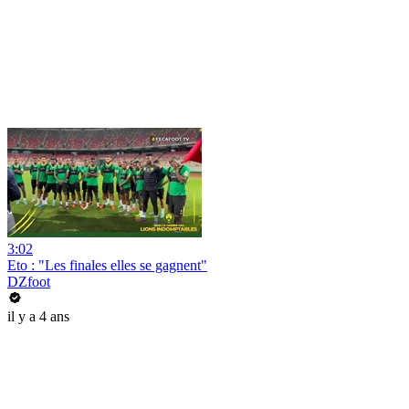
3:02
Eto : "Les finales elles se gagnent"
DZfoot
il y a 4 ans