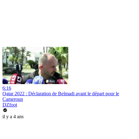
6:16
Qatar 2022 : Déclaration de Belmadi avant le départ pour le
Cameroun
DZfoot
il y a 4 ans