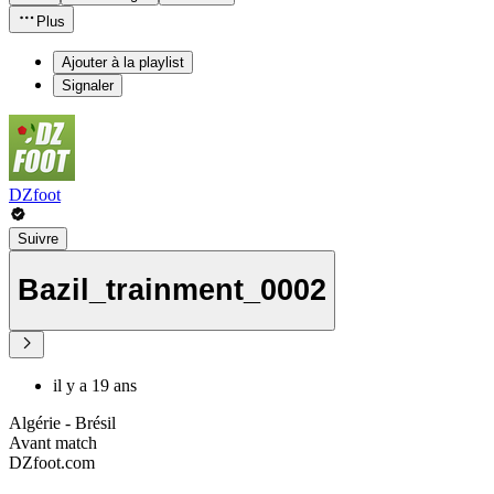
Plus
Ajouter à la playlist
Signaler
DZfoot
Suivre
Bazil_trainment_0002
il y a 19 ans
Algérie - Brésil
Avant match
DZfoot.com