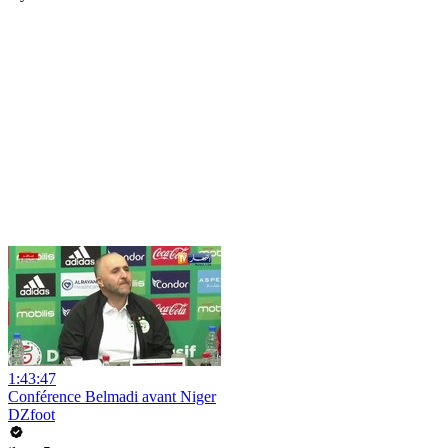
1:43:47
Conférence Belmadi avant Niger
DZfoot