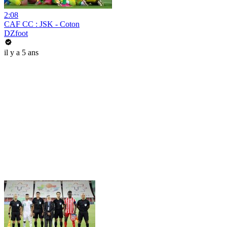
2:08
CAF CC : JSK - Coton
DZfoot
il y a 5 ans