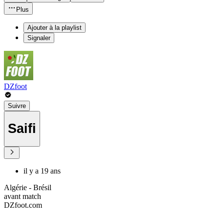
Plus
Ajouter à la playlist
Signaler
DZfoot
Suivre
Saifi
il y a 19 ans
Algérie - Brésil
avant match
DZfoot.com