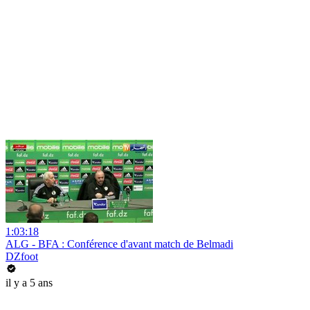
1:03:18
ALG - BFA : Conférence d'avant match de Belmadi
DZfoot
il y a 5 ans