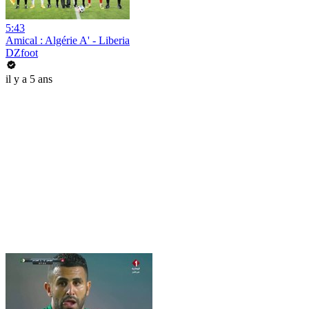
5:43
Amical : Algérie A' - Liberia
DZfoot
il y a 5 ans