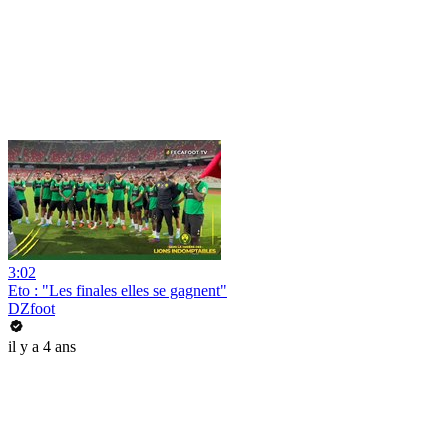
3:02
Eto : "Les finales elles se gagnent"
DZfoot
il y a 4 ans