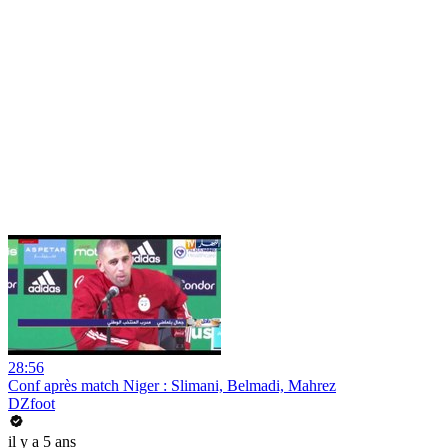
28:56
Conf après match Niger : Slimani, Belmadi, Mahrez
DZfoot
il y a 5 ans