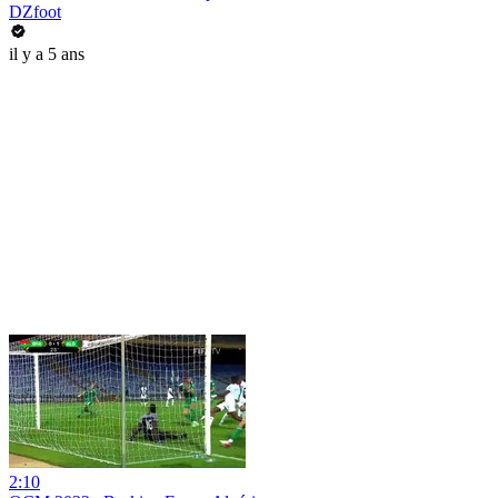
DZfoot
il y a 5 ans
2:10