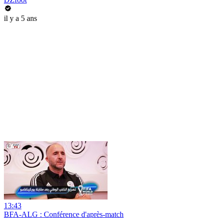
il y a 5 ans
13:43
BFA-ALG : Conférence d'après-match