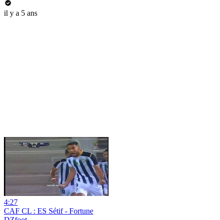
il y a 5 ans
4:27
CAF CL : ES Sétif - Fortune
DZfoot