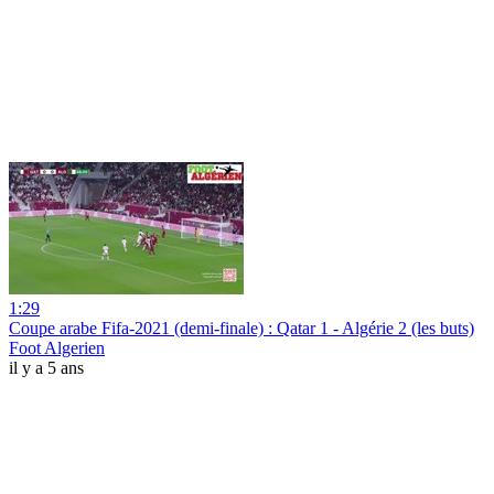
1:29
Coupe arabe Fifa-2021 (demi-finale) : Qatar 1 - Algérie 2 (les buts)
Foot Algerien
il y a 5 ans