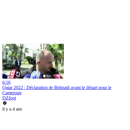
6:16
Qatar 2022 : Déclaration de Belmadi avant le départ pour le
Cameroun
DZfoot
il y a 4 ans