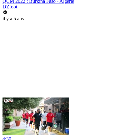
QCM 2022 : Burkina Faso - Algérie
DZfoot
il y a 5 ans
4:30