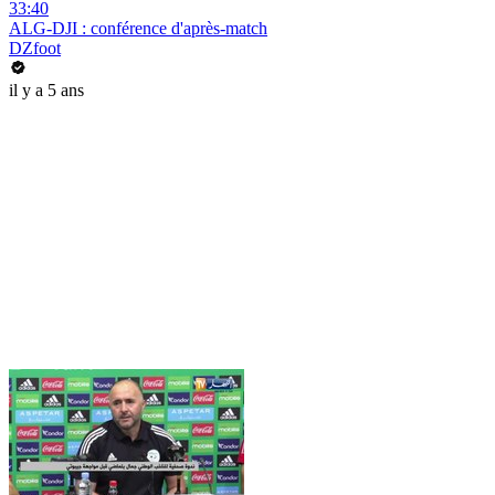
33:40
ALG-DJI : conférence d'après-match
DZfoot
il y a 5 ans