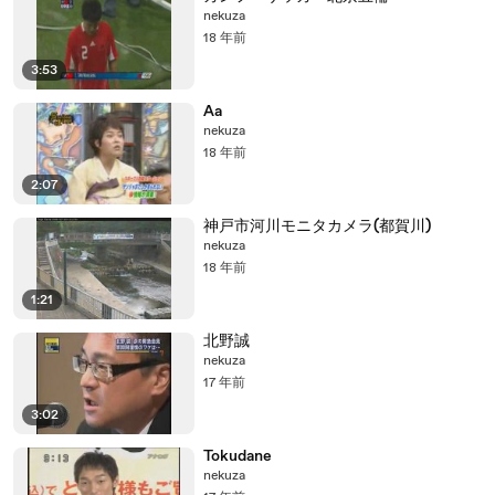
nekuza
18 年前
3:53
Aa
nekuza
18 年前
2:07
神戸市河川モニタカメラ(都賀川)
nekuza
18 年前
1:21
北野誠
nekuza
17 年前
3:02
Tokudane
nekuza