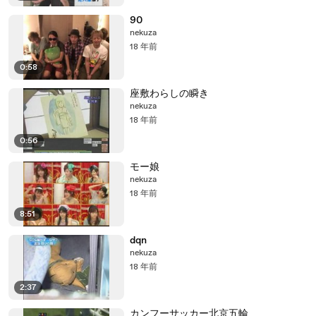
90
nekuza
18 年前
0:58
座敷わらしの瞬き
nekuza
18 年前
0:56
モー娘
nekuza
18 年前
8:51
dqn
nekuza
18 年前
2:37
カンフーサッカー北京五輪