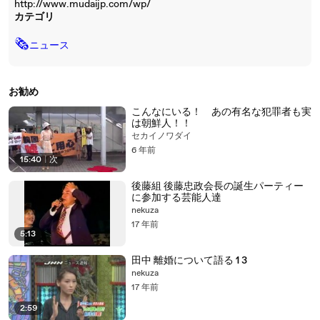
http://www.mudaijp.com/wp/
カテゴリ
🗞
ニュース
お勧め
こんなにいる！ あの有名な犯罪者も実
は朝鮮人！！
セカイノワダイ
6 年前
15:40
|
次
後藤組 後藤忠政会長の誕生パーティー
に参加する芸能人達
nekuza
17 年前
5:13
田中 離婚について語る 1 3
nekuza
17 年前
2:59