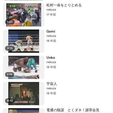
松村一命をとりとめる
nekuza
17 年前
1:27
Gomi
nekuza
18 年前
3:15
Unko
nekuza
18 年前
1:18
宇宙人
nekuza
18 年前
6:12
電通の陰謀 とくダネ！謝罪会見