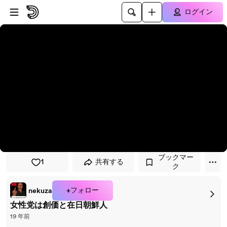
プレイヤーにスキップ
メインコンテンツにスキップ
ログイン
ブックマー
1
共有する
ク
+フォロー
nekuza
女性党は創価と在日朝鮮人
19 年前