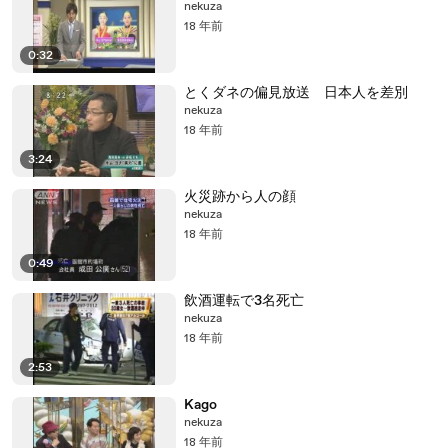
nekuza
18 年前
0:32
とくダネの偏見放送 日本人を差別
nekuza
18 年前
3:24
火災跡から人の顔
nekuza
18 年前
0:49
飲酒運転で3名死亡
nekuza
18 年前
2:53
Kago
nekuza
18 年前