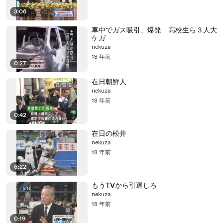
3:06
車中でガス吸引、爆発 高校生ら３人大
ケガ
nekuza
18 年前
0:27
在日朝鮮人
nekuza
18 年前
0:42
在日の松井
nekuza
18 年前
6:22
もうTVから引退しろ
nekuza
18 年前
0:19