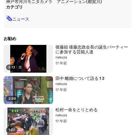
神戸市河川モニタカメラ アニメーション(都賀川)
カテゴリ
🗞
ニュース
お勧め
後藤組 後藤忠政会長の誕生パーティー
に参加する芸能人達
nekuza
17 年前
5:13
|
次
田中 離婚について語る 1 3
nekuza
17 年前
2:59
松村一命をとりとめる
nekuza
17 年前
1:27