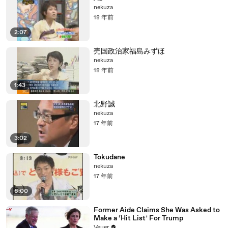
nekuza
18 年前
2:07
売国政治家福島みずほ
nekuza
18 年前
1:43
北野誠
nekuza
17 年前
3:02
Tokudane
nekuza
17 年前
6:00
Former Aide Claims She Was Asked to
Make a ‘Hit List’ For Trump
Veuer