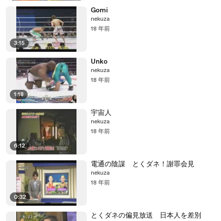
Gomi
nekuza
18 年前
3:15
Unko
nekuza
18 年前
1:18
宇宙人
nekuza
18 年前
6:12
電通の陰謀 とくダネ！謝罪会見
nekuza
18 年前
0:32
とくダネの偏見放送 日本人を差別