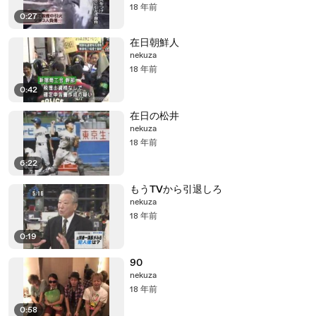
18 年前
0:27
在日朝鮮人
nekuza
18 年前
0:42
在日の松井
nekuza
18 年前
6:22
もうTVから引退しろ
nekuza
18 年前
0:19
90
nekuza
18 年前
0:58