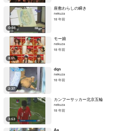
座敷わらしの瞬き
nekuza
18 年前
0:56
モー娘
nekuza
18 年前
8:51
dqn
nekuza
18 年前
2:37
カンフーサッカー北京五輪
nekuza
18 年前
3:53
Aa