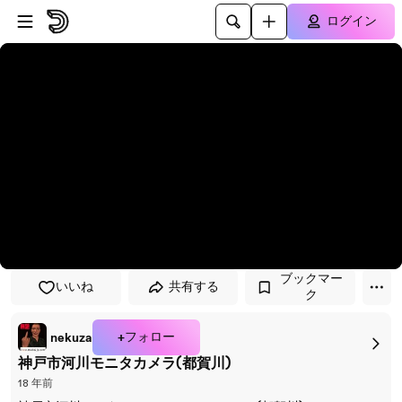
プレイヤーにスキップ
メインコンテンツにスキップ
ログイン
ブックマー
いいね
共有する
ク
+フォロー
nekuza
神戸市河川モニタカメラ(都賀川)
18 年前