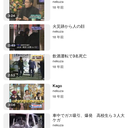
nekuza
18 年前
3:24
火災跡から人の顔
nekuza
18 年前
0:49
飲酒運転で3名死亡
nekuza
18 年前
2:53
Kago
nekuza
18 年前
3:06
車中でガス吸引、爆発 高校生ら３人大
ケガ
nekuza