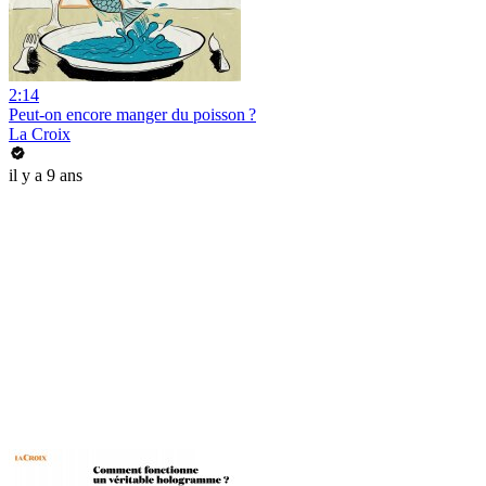
2:14
Peut-on encore manger du poisson ?
La Croix
il y a 9 ans