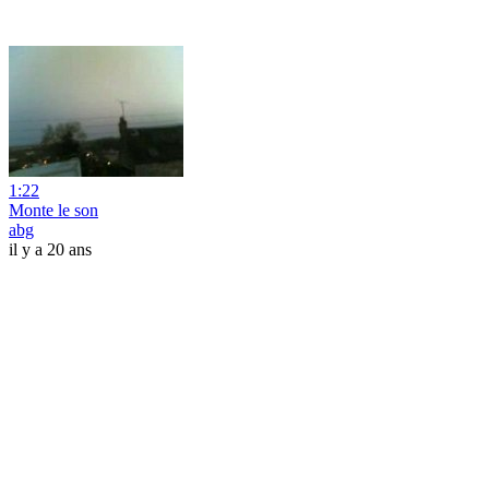
1:22
Monte le son
abg
il y a 20 ans