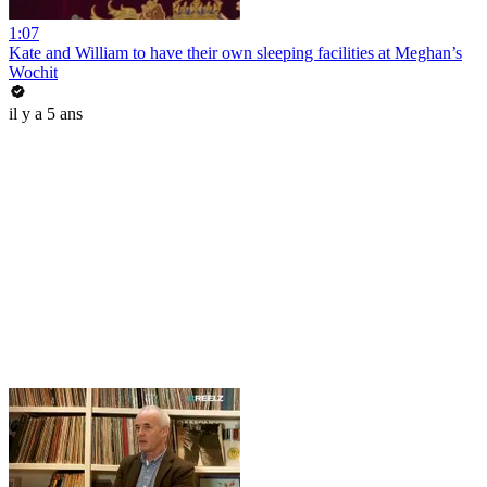
1:07
Kate and William to have their own sleeping facilities at Meghan’s
Wochit
il y a 5 ans