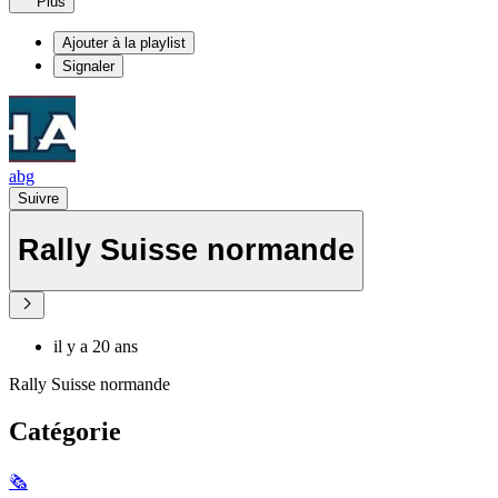
Plus
Ajouter à la playlist
Signaler
abg
Suivre
Rally Suisse normande
il y a 20 ans
Rally Suisse normande
Catégorie
🗞