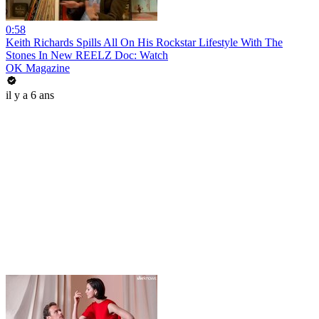
0:58
Keith Richards Spills All On His Rockstar Lifestyle With The
Stones In New REELZ Doc: Watch
OK Magazine
il y a 6 ans