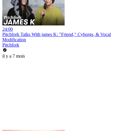
24:00
Pitchfork Talks With james K: "Friend," Cyborgs, & Vocal
Modification
Pitchfork
il y a 7 mois