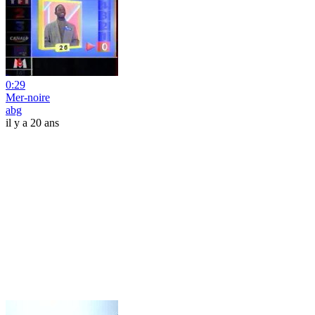
0:29
Mer-noire
abg
il y a 20 ans