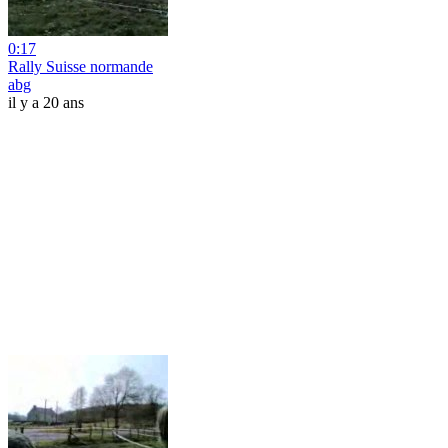
0:17
Rally Suisse normande
abg
il y a 20 ans