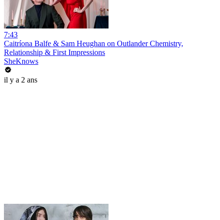
7:43
Caitríona Balfe & Sam Heughan on Outlander Chemistry,
Relationship & First Impressions
SheKnows
il y a 2 ans