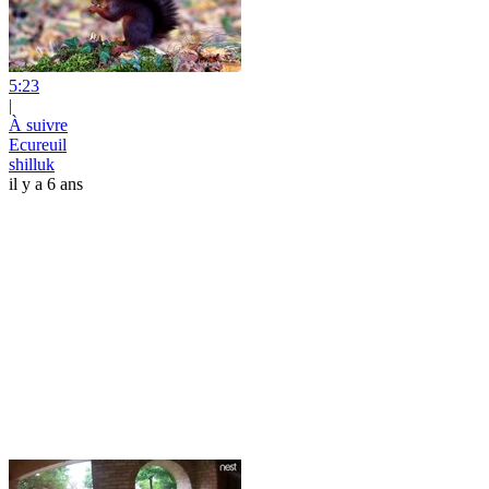
5:23
|
À suivre
Ecureuil
shilluk
il y a 6 ans