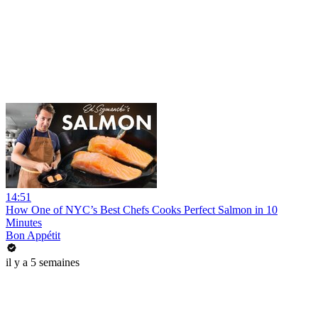
14:51
How One of NYC’s Best Chefs Cooks Perfect Salmon in 10
Minutes
Bon Appétit
il y a 5 semaines