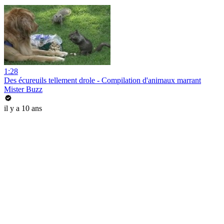
1:28
Des écureuils tellement drole - Compilation d'animaux marrant
Mister Buzz
il y a 10 ans