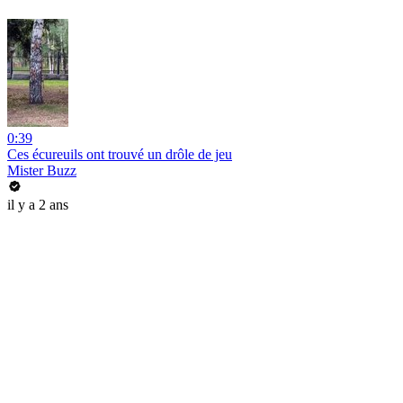
0:39
Ces écureuils ont trouvé un drôle de jeu
Mister Buzz
il y a 2 ans