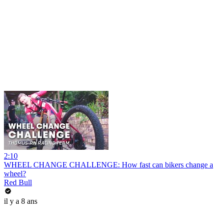
2:10
WHEEL CHANGE CHALLENGE: How fast can bikers change a
wheel?
Red Bull
il y a 8 ans