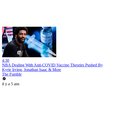
4:30
NBA Dealing With Anti-COVID Vaccine Theories Pushed By
Kyrie Irving, Jonathan Isaac & More
The Fumble
il y a 5 ans