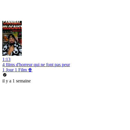
1:13
4 films d'horreur qui ne font pas peur
1 Jour 1 Film 🍿
il y a 1 semaine