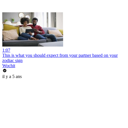
1:07
This is what you should expect from your partner based on your
zodiac sign
Wochit
il y a 5 ans