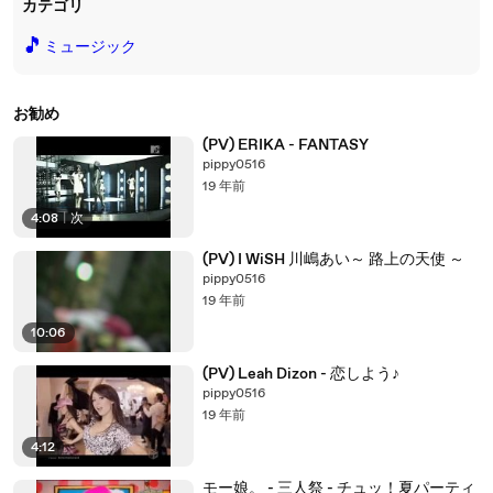
カテゴリ
🎵
ミュージック
お勧め
(PV) ERIKA - FANTASY
pippy0516
19 年前
4:08
|
次
(PV) I WiSH 川嶋あい～ 路上の天使 ～
pippy0516
19 年前
10:06
(PV) Leah Dizon - 恋しよう♪
pippy0516
19 年前
4:12
モー娘。 - 三人祭 - チュッ！夏パーティ