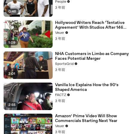
People
3 年前
0:46
Hollywood Writers Reach ‘Tentative
Agreement’ With Studios After 146
Day Strike
Veuer
3 年前
1:09
NHA Customers in Limbo as Company
Faces Potential Merger
SportsGrid
3 年前
2:01
Vanilla Ice Explains How the 90’s
Shaped America
FACTZ
3 年前
2:55
Amazon’ Prime Video Will Show
Commercials Starting Next Year
Veuer
3 年前