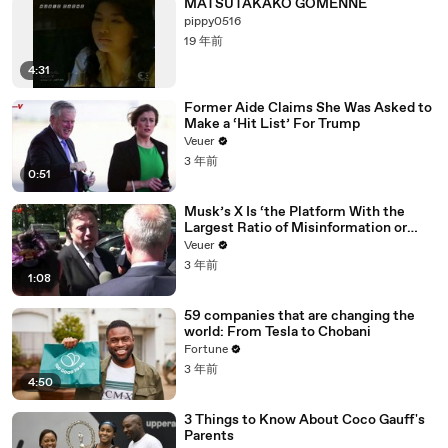
MATSUTAKAKO GOMENNE
pippy0516
19 年前
4:31
Former Aide Claims She Was Asked to
Make a ‘Hit List’ For Trump
Veuer
3 年前
0:51
Musk’s X Is ‘the Platform With the
Largest Ratio of Misinformation or
Disinformation’ Amongst All Social
Veuer
Media Platforms
3 年前
1:08
59 companies that are changing the
world: From Tesla to Chobani
Fortune
3 年前
4:50
3 Things to Know About Coco Gauff's
Parents