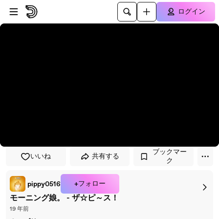
プレイヤーにスキップ
メインコンテンツにスキップ
ログイン
ブックマー
いいね
共有する
ク
+フォロー
pippy0516
モーニング娘。 - ザ☆ピ～ス！
19 年前