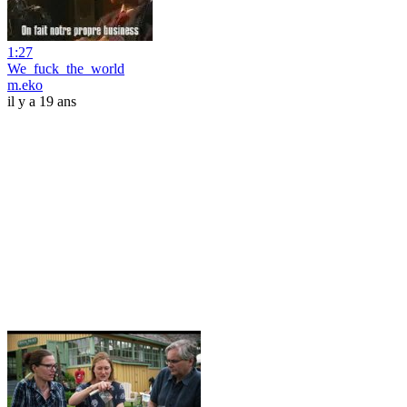
1:27
We_fuck_the_world
m.eko
il y a 19 ans