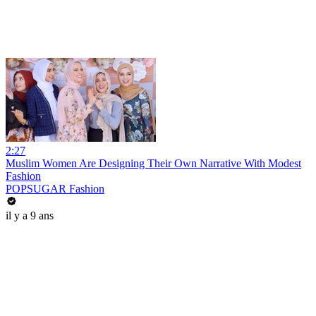
2:27
Muslim Women Are Designing Their Own Narrative With Modest
Fashion
POPSUGAR Fashion
il y a 9 ans