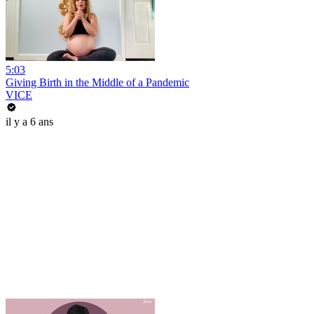
5:03
Giving Birth in the Middle of a Pandemic
VICE
il y a 6 ans