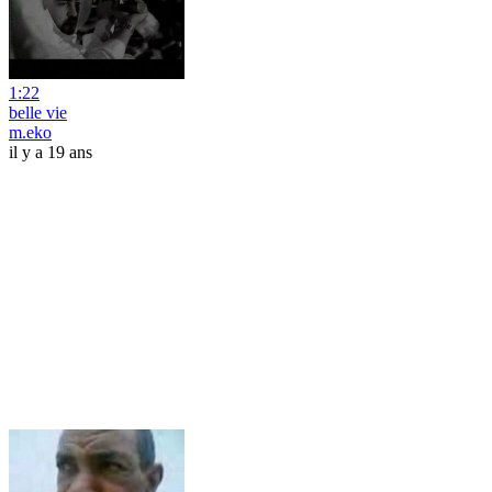
1:22
belle vie
m.eko
il y a 19 ans