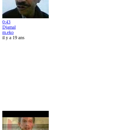
0:43
Djamal
m.eko
il y a 19 ans