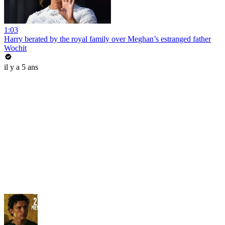
1:03
Harry berated by the royal family over Meghan’s estranged father
Wochit
il y a 5 ans