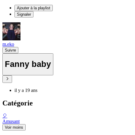
Ajouter à la playlist
Signaler
m.eko
Suivre
Fanny baby
il y a 19 ans
Catégorie
🎈
Amusant
Voir moins