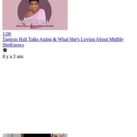
1:00
Tamron Hall Talks Aging & What She's Loving About Midlife
SheKnows
il y a 2 ans