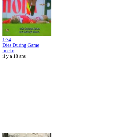
1:34
Dies During Game
m.eko
il y a 18 ans