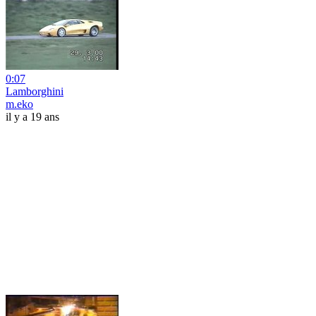
0:07
Lamborghini
m.eko
il y a 19 ans