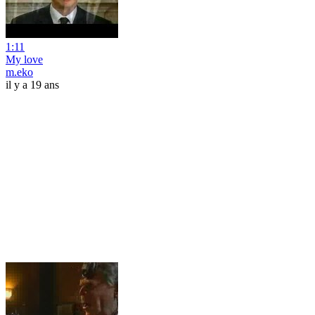
1:11
My love
m.eko
il y a 19 ans