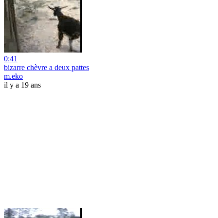
0:41
bizarre chèvre a deux pattes
m.eko
il y a 19 ans