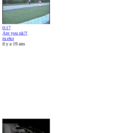
0:17
Are you ok?!
m.eko
il y a 19 ans