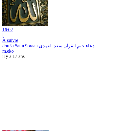
16:02
|
À suivre
dou3a 5atm 9oraan دعاء ختم القرآن سعد الغمدى
m.eko
il y a 17 ans