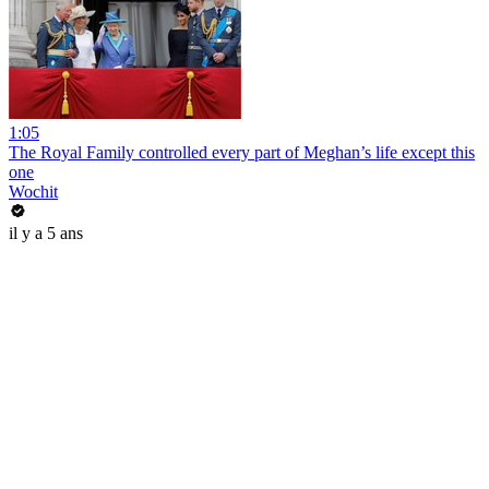
1:05
The Royal Family controlled every part of Meghan’s life except this
one
Wochit
il y a 5 ans