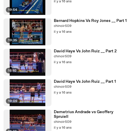
il y a 16 ans
19:54
Bernard Hopkins Vs Roy Jones __ Part 1
chinoir509
il y a 16 ans
19:35
David Haye Vs John Ruiz __ Part 2
chinoir509
il y a 16 ans
15:10
David Haye Vs John Ruiz __ Part 1
chinoir509
il y a 16 ans
19:09
Demetrius Andrade vs Geoffery
Spruiell
chinoir509
il y a 16 ans