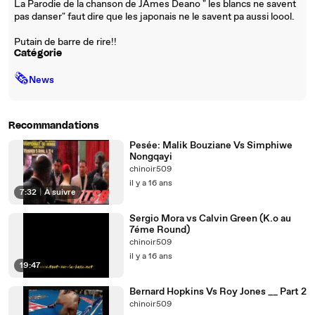
La Parodie de la chanson de JAmes Deano " les blancs ne savent
pas danser" faut dire que les japonais ne le savent pa aussi loool.
Putain de barre de rire!!
Catégorie
🗞
News
Recommandations
Pesée: Malik Bouziane Vs Simphiwe
Nongqayi
chinoir509
il y a 16 ans
7:32
|
À suivre
Sergio Mora vs Calvin Green (K.o au
7éme Round)
chinoir509
il y a 16 ans
19:47
Bernard Hopkins Vs Roy Jones __ Part 2
chinoir509