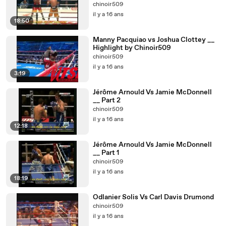
chinoir509
il y a 16 ans
18:50
Manny Pacquiao vs Joshua Clottey __
Highlight by Chinoir509
chinoir509
il y a 16 ans
3:19
Jérôme Arnould Vs Jamie McDonnell
__ Part 2
chinoir509
il y a 16 ans
12:18
Jérôme Arnould Vs Jamie McDonnell
__ Part 1
chinoir509
il y a 16 ans
18:19
Odlanier Solis Vs Carl Davis Drumond
chinoir509
il y a 16 ans