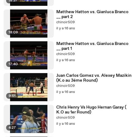
18:37
Matthew Hatton vs. Gianluca Branco
__ part 2
chinoir509
il y a 16 ans
18:09
Matthew Hatton vs. Gianluca Branco
__ part 1
chinoir509
il y a 16 ans
17:40
Juan Carlos Gomez vs. Alexey Mazikin
(K.o au 3éme Round)
chinoir509
il y a 16 ans
9:51
Chris Henry Vs Hugo Hernan Garay (
K.O au 1er Round)
chinoir509
il y a 16 ans
4:27