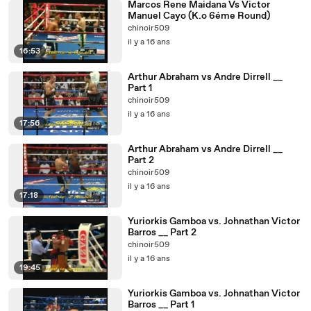
Marcos Rene Maidana Vs Victor
Manuel Cayo (K.o 6éme Round)
chinoir509
il y a 16 ans
16:53
Arthur Abraham vs Andre Dirrell __
Part 1
chinoir509
il y a 16 ans
17:56
Arthur Abraham vs Andre Dirrell __
Part 2
chinoir509
il y a 16 ans
17:18
Yuriorkis Gamboa vs. Johnathan Victor
Barros __ Part 2
chinoir509
il y a 16 ans
19:45
Yuriorkis Gamboa vs. Johnathan Victor
Barros __ Part 1