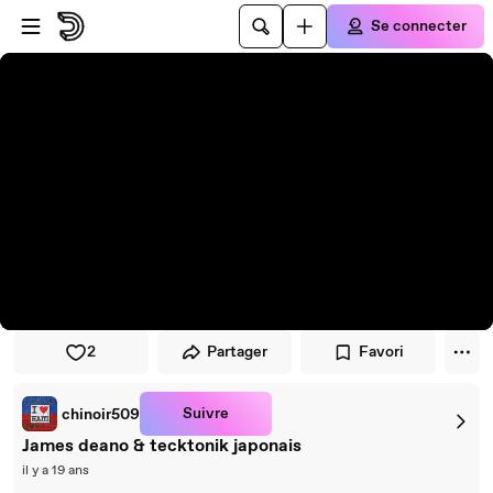
Passer au player
Passer au contenu principal
Se connecter
2
Partager
Favori
Suivre
chinoir509
James deano & tecktonik japonais
il y a 19 ans