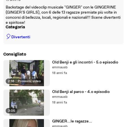
19 anni fa
Backstage del videoclip musicale "GINGER" con le GINGERINE
(GINGER'S GIRLS), con 6 delle 13 ragazze premiate più volte in
concorsi di bellezza, locali, regionali e nazionali!!! Scene divertenti
e spiritose!
Categoria
🎈
Divertenti
Consigliato
Old Benji e gli incontri - 5.o episodio
emmausb
18 anni fa
2:16
|
Prossimi video
Old Benji al parco - 4.o episodio
emmausb
18 anni fa
3:05
GINGER...le ragazze...
emmausb