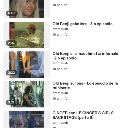
18 anni fa
6:07
Old Benji gelatiere - 3.o episodio
emmausb
18 anni fa
2:37
Old Benji e la macchinetta infernale
-2.o episodio
emmausb
18 anni fa
2:22
Old Benji sul bus - 1.o episodio della
miniserie
emmausb
18 anni fa
3:21
GINGER con LE GINGER'S GIRLS
BACKSTAGE (parte II)
emmausb