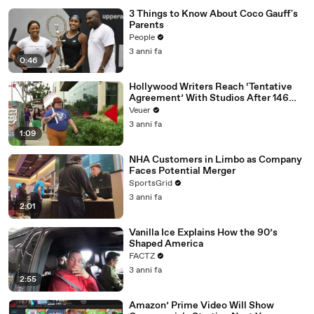
3 Things to Know About Coco Gauff's
Parents
People
3 anni fa
0:46
Hollywood Writers Reach ‘Tentative
Agreement’ With Studios After 146
Day Strike
Veuer
3 anni fa
1:09
NHA Customers in Limbo as Company
Faces Potential Merger
SportsGrid
3 anni fa
2:01
Vanilla Ice Explains How the 90’s
Shaped America
FACTZ
3 anni fa
2:55
Amazon’ Prime Video Will Show