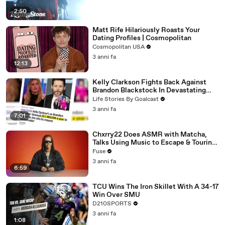
2:50
Matt Rife Hilariously Roasts Your
Dating Profiles | Cosmopolitan
Cosmopolitan USA
3 anni fa
12:13
Kelly Clarkson Fights Back Against
Brandon Blackstock In Devastating
Divorce Battle
Life Stories By Goalcast
3 anni fa
7:01
Chxrry22 Does ASMR with Matcha,
Talks Using Music to Escape & Touring
with The Weeknd
Fuse
3 anni fa
6:59
TCU Wins The Iron Skillet With A 34-17
Win Over SMU
D210SPORTS
3 anni fa
1:08