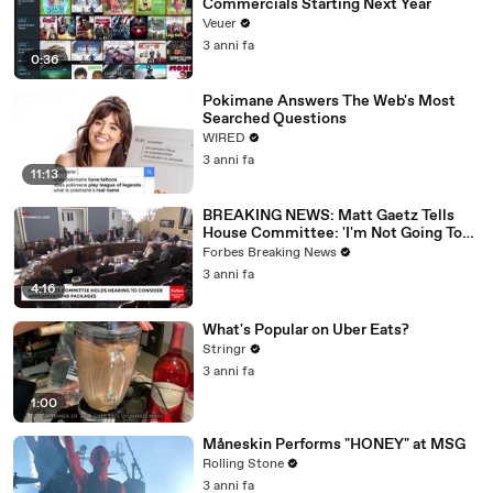
Commercials Starting Next Year
Veuer
3 anni fa
0:36
Pokimane Answers The Web's Most
Searched Questions
WIRED
3 anni fa
11:13
BREAKING NEWS: Matt Gaetz Tells
House Committee: 'I'm Not Going To
Vote For A Continuing Resolution'
Forbes Breaking News
3 anni fa
4:16
What's Popular on Uber Eats?
Stringr
3 anni fa
1:00
Måneskin Performs "HONEY" at MSG
Rolling Stone
3 anni fa