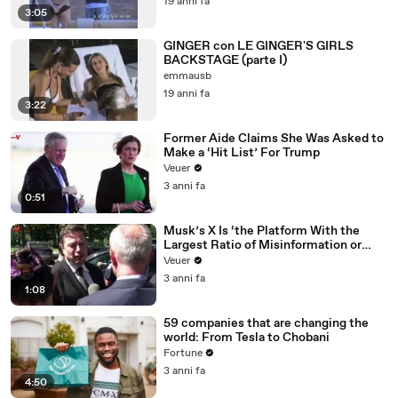
19 anni fa
3:05
GINGER con LE GINGER'S GIRLS
BACKSTAGE (parte I)
emmausb
19 anni fa
3:22
Former Aide Claims She Was Asked to
Make a ‘Hit List’ For Trump
Veuer
3 anni fa
0:51
Musk’s X Is ‘the Platform With the
Largest Ratio of Misinformation or
Disinformation’ Amongst All Social
Veuer
Media Platforms
3 anni fa
1:08
59 companies that are changing the
world: From Tesla to Chobani
Fortune
3 anni fa
4:50