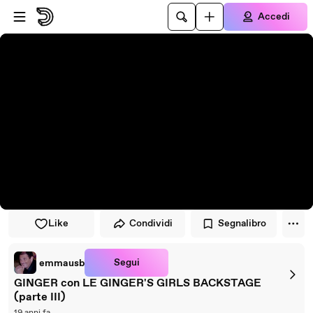
Vai al lettore
Passa al contenuto principale
Accedi
Like
Condividi
Segnalibro
Segui
emmausb
GINGER con LE GINGER'S GIRLS BACKSTAGE
(parte III)