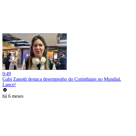
0:49
Gabi Zanotti destaca desempenho do Corinthians no Mundial.
Lance!
há 6 meses