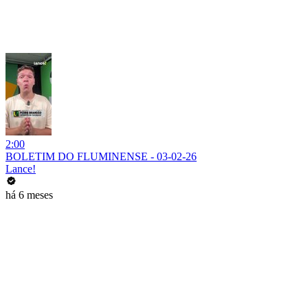
2:00
BOLETIM DO FLUMINENSE - 03-02-26
Lance!
há 6 meses