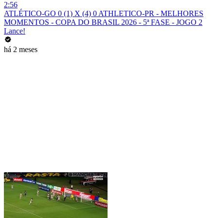
2:56
ATLÉTICO-GO 0 (1) X (4) 0 ATHLETICO-PR - MELHORES
MOMENTOS - COPA DO BRASIL 2026 - 5ª FASE - JOGO 2
Lance!
há 2 meses