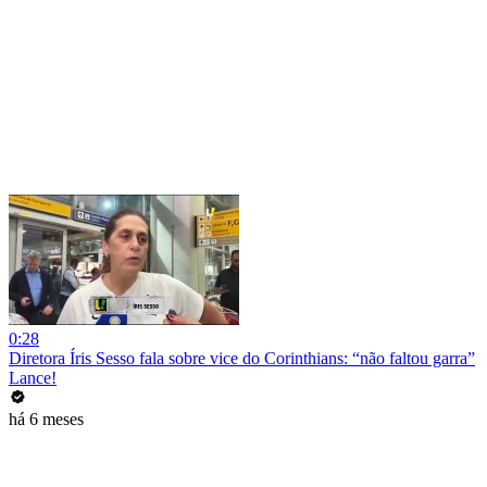
0:28
Diretora Íris Sesso fala sobre vice do Corinthians: “não faltou garra”
Lance!
há 6 meses