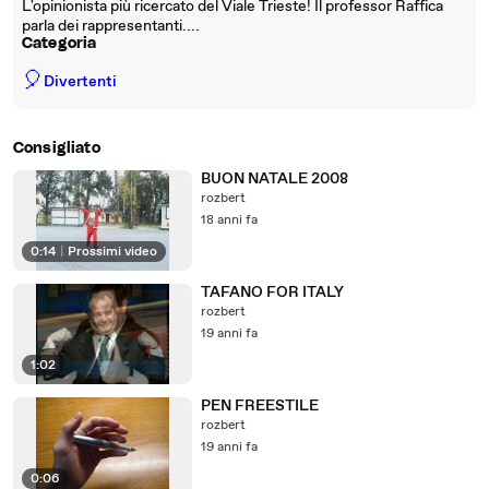
L'opinionista più ricercato del Viale Trieste! Il professor Raffica
parla dei rappresentanti....
Categoria
🎈
Divertenti
Consigliato
BUON NATALE 2008
rozbert
18 anni fa
0:14
|
Prossimi video
TAFANO FOR ITALY
rozbert
19 anni fa
1:02
PEN FREESTILE
rozbert
19 anni fa
0:06