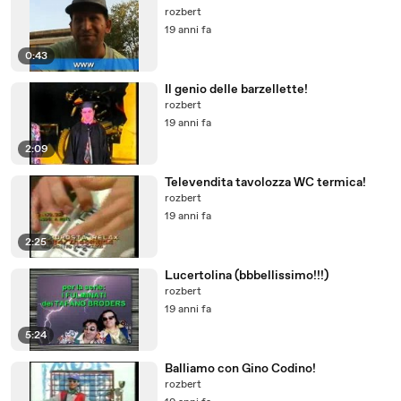
rozbert
19 anni fa
0:43
Il genio delle barzellette!
rozbert
19 anni fa
2:09
Televendita tavolozza WC termica!
rozbert
19 anni fa
2:25
Lucertolina (bbbellissimo!!!)
rozbert
19 anni fa
5:24
Balliamo con Gino Codino!
rozbert