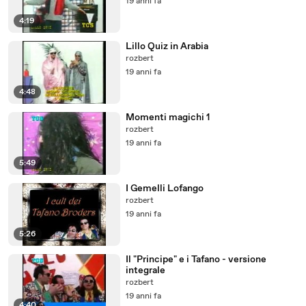
19 anni fa
4:19
Lillo Quiz in Arabia
rozbert
19 anni fa
4:48
Momenti magichi 1
rozbert
19 anni fa
5:49
I Gemelli Lofango
rozbert
19 anni fa
5:26
Il "Principe" e i Tafano - versione
integrale
rozbert
19 anni fa
4:40