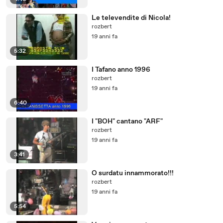
Le televendite di Nicola!
rozbert
19 anni fa
5:32
I Tafano anno 1996
rozbert
19 anni fa
6:40
I "BOH" cantano "ARF"
rozbert
19 anni fa
3:41
O surdatu innammorato!!!
rozbert
19 anni fa
5:54