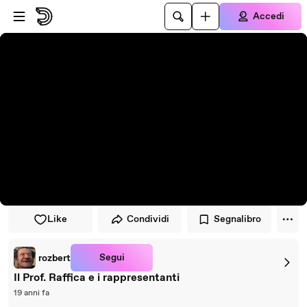
Vai al lettore
Passa al contenuto principale
Accedi
Like
Condividi
Segnalibro
Segui
rozbert
Il Prof. Raffica e i rappresentanti
19 anni fa