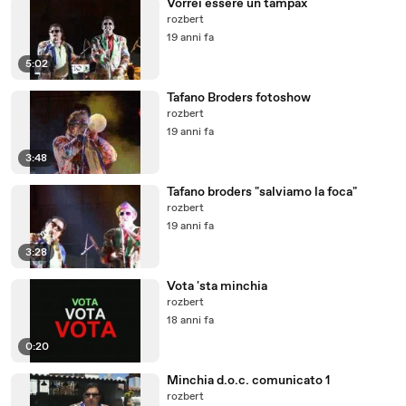
Vorrei essere un tampax
rozbert
19 anni fa
5:02
Tafano Broders fotoshow
rozbert
19 anni fa
3:48
Tafano broders "salviamo la foca"
rozbert
19 anni fa
3:28
Vota 'sta minchia
rozbert
18 anni fa
0:20
Minchia d.o.c. comunicato 1
rozbert