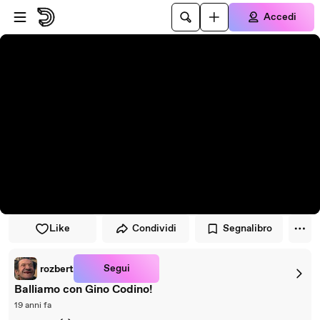
Vai al lettore
Passa al contenuto principale
Accedi
Like
Condividi
Segnalibro
Segui
rozbert
Balliamo con Gino Codino!
19 anni fa