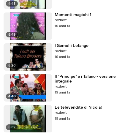
4:48
Momenti magichi 1
rozbert
19 anni fa
5:49
I Gemelli Lofango
rozbert
19 anni fa
5:26
Il "Principe" e i Tafano - versione
integrale
rozbert
19 anni fa
4:40
Le televendite di Nicola!
rozbert
19 anni fa
5:32