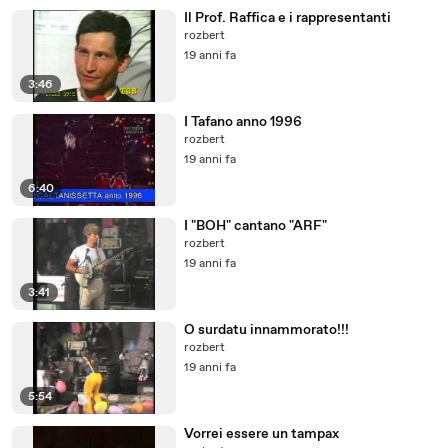
Il Prof. Raffica e i rappresentanti
rozbert
19 anni fa
3:46
I Tafano anno 1996
rozbert
19 anni fa
6:40
I "BOH" cantano "ARF"
rozbert
19 anni fa
3:41
O surdatu innammorato!!!
rozbert
19 anni fa
5:54
Vorrei essere un tampax