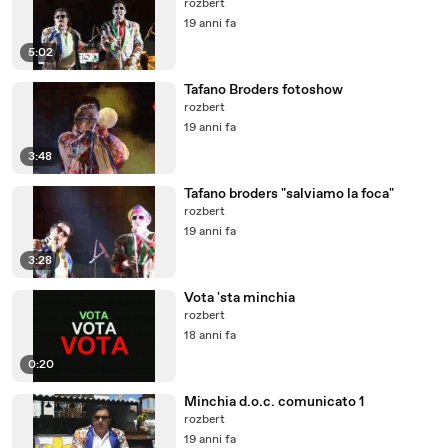
rozbert
19 anni fa
5:02
Tafano Broders fotoshow
rozbert
19 anni fa
3:48
Tafano broders "salviamo la foca"
rozbert
19 anni fa
3:28
Vota 'sta minchia
rozbert
18 anni fa
0:20
Minchia d.o.c. comunicato 1
rozbert
19 anni fa