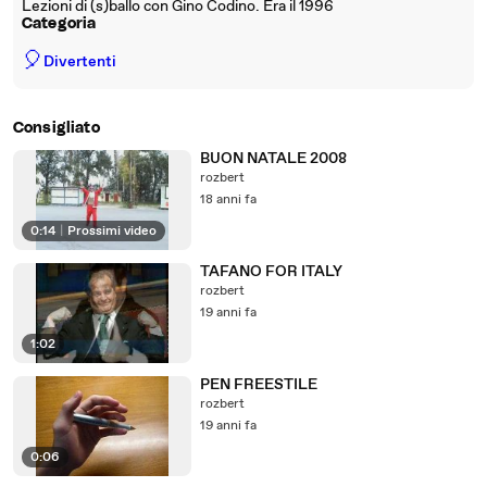
Lezioni di (s)ballo con Gino Codino. Era il 1996
Categoria
🎈
Divertenti
Consigliato
BUON NATALE 2008
rozbert
18 anni fa
0:14
|
Prossimi video
TAFANO FOR ITALY
rozbert
19 anni fa
1:02
PEN FREESTILE
rozbert
19 anni fa
0:06