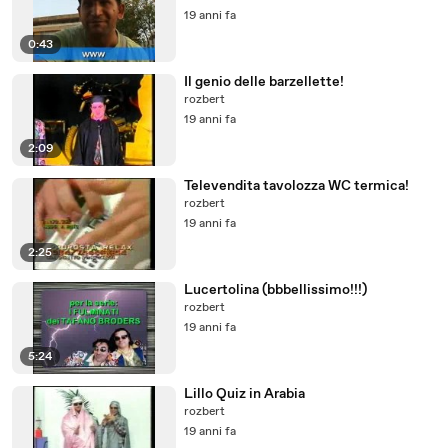
19 anni fa
0:43
Il genio delle barzellette!
rozbert
19 anni fa
2:09
Televendita tavolozza WC termica!
rozbert
19 anni fa
2:25
Lucertolina (bbbellissimo!!!)
rozbert
19 anni fa
5:24
Lillo Quiz in Arabia
rozbert
19 anni fa