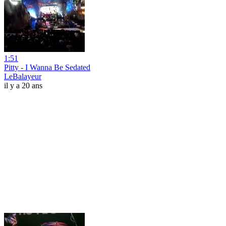
1:51
Pitty - I Wanna Be Sedated
LeBalayeur
il y a 20 ans