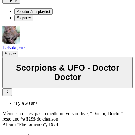
Plus
Ajouter à la playlist
Signaler
LeBalayeur
Suivre
Scorpions & UFO - Doctor
Doctor
il y a 20 ans
Même si ce n'est pas la meilleure version live, "Doctor, Doctor"
reste une *#!!£$$ de chanson
Album "Phenomenon", 1974