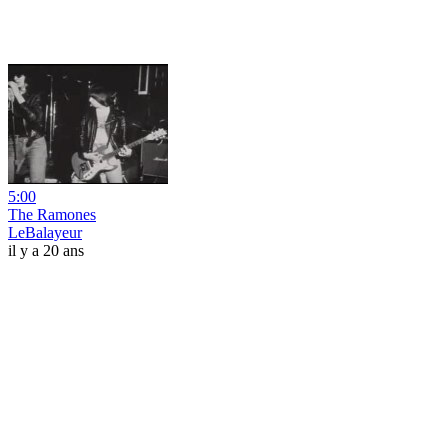
5:00
The Ramones
LeBalayeur
il y a 20 ans