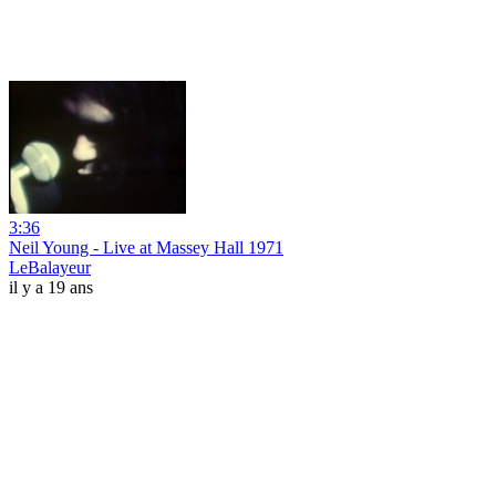
3:36
Neil Young - Live at Massey Hall 1971
LeBalayeur
il y a 19 ans