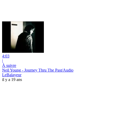
4:03
|
À suivre
Neil Young - Journey Thru The Past/Audio
LeBalayeur
il y a 19 ans