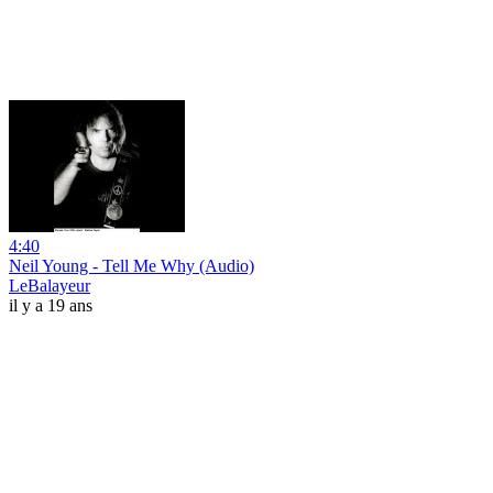
4:40
Neil Young - Tell Me Why (Audio)
LeBalayeur
il y a 19 ans