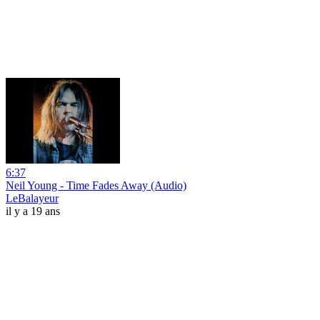
6:37
Neil Young - Time Fades Away (Audio)
LeBalayeur
il y a 19 ans