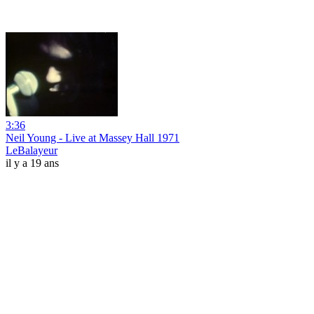
3:36
Neil Young - Live at Massey Hall 1971
LeBalayeur
il y a 19 ans