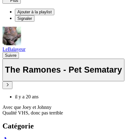
Plus
Ajouter à la playlist
Signaler
LeBalayeur
Suivre
The Ramones - Pet Sematary
il y a 20 ans
Avec que Joey et Johnny
Qualité VHS, donc pas terrible
Catégorie