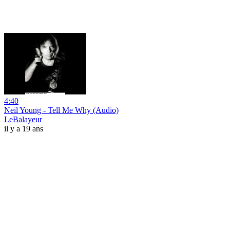
4:40
Neil Young - Tell Me Why (Audio)
LeBalayeur
il y a 19 ans