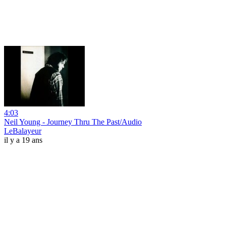
4:03
Neil Young - Journey Thru The Past/Audio
LeBalayeur
il y a 19 ans