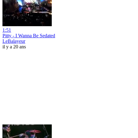
1:51
Pitty - I Wanna Be Sedated
LeBalayeur
il y a 20 ans