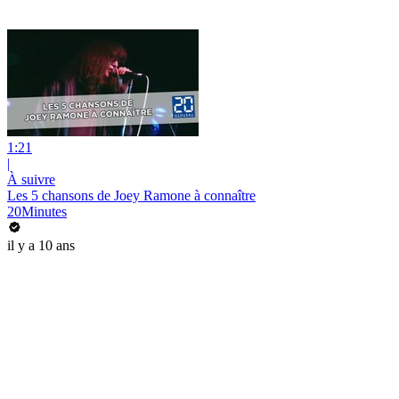
1:21
|
À suivre
Les 5 chansons de Joey Ramone à connaître
20Minutes
il y a 10 ans