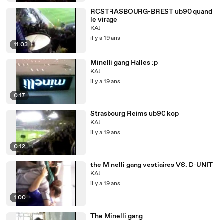
RCSTRASBOURG-BREST ub90 quand
le virage
KAJ
il y a 19 ans
11:03
Minelli gang Halles :p
KAJ
il y a 19 ans
0:17
Strasbourg Reims ub90 kop
KAJ
il y a 19 ans
0:12
the Minelli gang vestiaires VS. D-UNIT
KAJ
il y a 19 ans
1:00
The Minelli gang