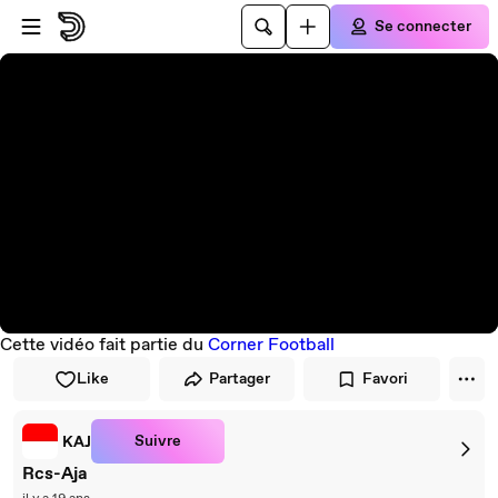
Passer au player
Passer au contenu principal
Se connecter
Cette vidéo fait partie du
Corner Football
Like
Partager
Favori
Suivre
KAJ
Rcs-Aja