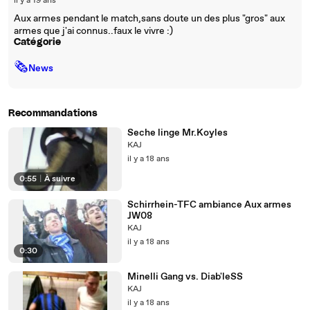
il y a 19 ans
Aux armes pendant le match,sans doute un des plus "gros" aux
armes que j'ai connus..faux le vivre :)
Catégorie
🗞
News
Recommandations
Seche linge Mr.Koyles
KAJ
il y a 18 ans
0:55
|
À suivre
Schirrhein-TFC ambiance Aux armes
JW08
KAJ
il y a 18 ans
0:30
Minelli Gang vs. Diab'leSS
KAJ
il y a 18 ans