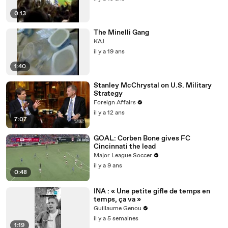
0:13
The Minelli Gang
KAJ
il y a 19 ans
1:40
Stanley McChrystal on U.S. Military
Strategy
Foreign Affairs
il y a 12 ans
7:07
GOAL: Corben Bone gives FC
Cincinnati the lead
Major League Soccer
il y a 9 ans
0:48
INA : « Une petite gifle de temps en
temps, ça va »
Guillaume Genou
il y a 5 semaines
1:19