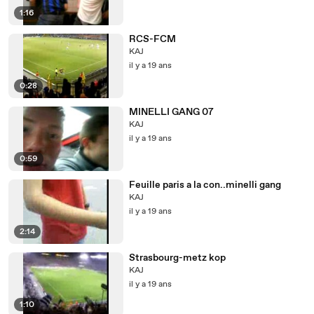
1:16
RCS-FCM
KAJ
il y a 19 ans
0:28
MINELLI GANG 07
KAJ
il y a 19 ans
0:59
Feuille paris a la con..minelli gang
KAJ
il y a 19 ans
2:14
Strasbourg-metz kop
KAJ
il y a 19 ans
1:10