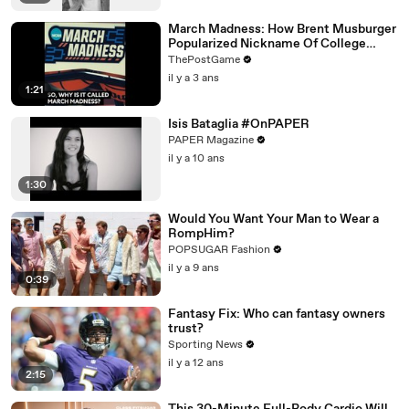
March Madness: How Brent Musburger
Popularized Nickname Of College
Basketball's Signature Event
ThePostGame
il y a 3 ans
1:21
Isis Bataglia #OnPAPER
PAPER Magazine
il y a 10 ans
1:30
Would You Want Your Man to Wear a
RompHim?
POPSUGAR Fashion
il y a 9 ans
0:39
Fantasy Fix: Who can fantasy owners
trust?
Sporting News
il y a 12 ans
2:15