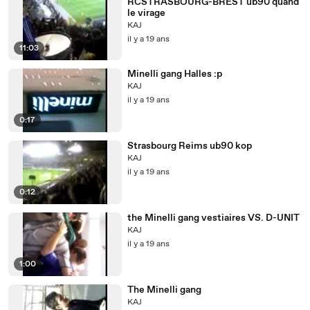
RCSTRASBOURG-BREST ub90 quand
le virage
KAJ
il y a 19 ans
11:03
Minelli gang Halles :p
KAJ
il y a 19 ans
0:17
Strasbourg Reims ub90 kop
KAJ
il y a 19 ans
0:12
the Minelli gang vestiaires VS. D-UNIT
KAJ
il y a 19 ans
1:00
The Minelli gang
KAJ