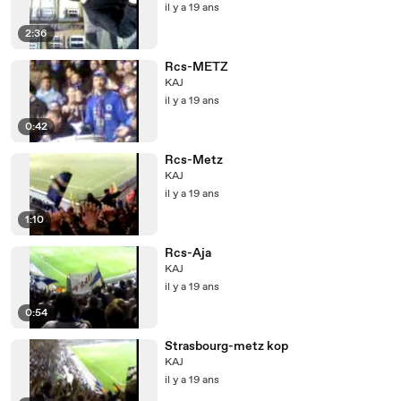
il y a 19 ans
2:36
Rcs-METZ
KAJ
il y a 19 ans
0:42
Rcs-Metz
KAJ
il y a 19 ans
1:10
Rcs-Aja
KAJ
il y a 19 ans
0:54
Strasbourg-metz kop
KAJ
il y a 19 ans