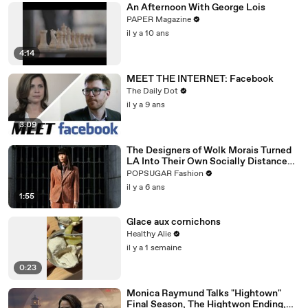
An Afternoon With George Lois
PAPER Magazine
il y a 10 ans
4:14
MEET THE INTERNET: Facebook
The Daily Dot
il y a 9 ans
3:09
The Designers of Wolk Morais Turned
LA Into Their Own Socially Distanced
Runway
POPSUGAR Fashion
il y a 6 ans
1:55
Glace aux cornichons
Healthy Alie
il y a 1 semaine
0:23
Monica Raymund Talks "Hightown"
Final Season, The Hightwon Ending,