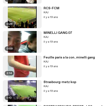
RCS-FCM
KAJ
il y a 19 ans
0:28
MINELLI GANG 07
KAJ
il y a 19 ans
0:59
Feuille paris a la con..minelli gang
KAJ
il y a 19 ans
2:14
Strasbourg-metz kop
KAJ
il y a 19 ans
1:10