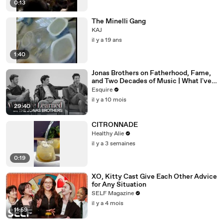
0:13
The Minelli Gang
KAJ
il y a 19 ans
1:40
Jonas Brothers on Fatherhood, Fame,
and Two Decades of Music | What I've
Learned | Esquire
Esquire
il y a 10 mois
29:40
CITRONNADE
Healthy Alie
il y a 3 semaines
0:19
XO, Kitty Cast Give Each Other Advice
for Any Situation
SELF Magazine
il y a 4 mois
11:59