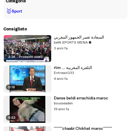
Categoria
🥇
Sport
Consigliato
السعادة تغمر الجمهور المغربي
beIN SPORTS MENA
3 anni fa
2:36
|
Prossimi video
rtm ... التلفزة المغربية
Entreact333
4 anni fa
0:18
Danse beldi errachidia maroc
bousseaden
19 anni fa
6:52
''''''''''chaabi Chikhat maroc''''''''''