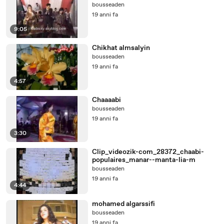
bousseaden
19 anni fa
9:05
Chikhat almsalyin
bousseaden
19 anni fa
4:57
Chaaaabi
bousseaden
19 anni fa
3:30
Clip_videozik-com_28372_chaabi-
populaires_manar--manta-lia-m
bousseaden
19 anni fa
4:44
mohamed algarssifi
bousseaden
19 anni fa