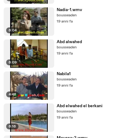
Nadia-1.wmv
bousseaden
19 anni fa
6:04
Abd alwahed
bousseaden
19 anni fa
6:09
Nabila1
bousseaden
19 anni fa
4:48
Abd elwahed el berkani
bousseaden
19 anni fa
6:16