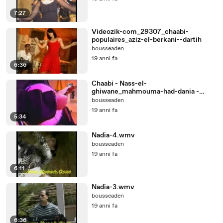
7:27
Videozik-com_29307_chaabi-
populaires_aziz-el-berkani--dartih
bousseaden
19 anni fa
6:36
Chaabi - Nass-el-
ghiwane_mahmouma-had-dania -
Maroc Bouznika
bousseaden
19 anni fa
5:34
Nadia-4.wmv
bousseaden
19 anni fa
6:11
Nadia-3.wmv
bousseaden
19 anni fa
6:36