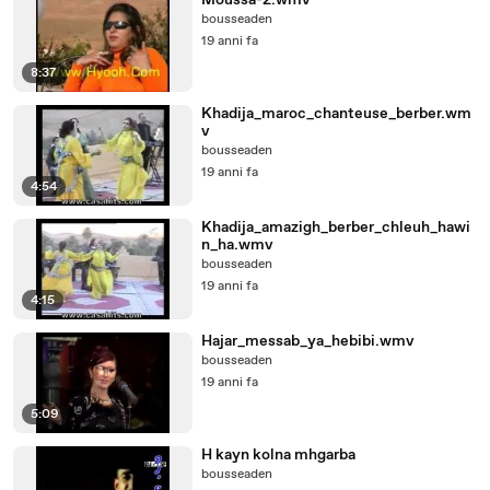
Moussa-2.wmv
bousseaden
19 anni fa
8:37
Khadija_maroc_chanteuse_berber.wm
v
bousseaden
19 anni fa
4:54
Khadija_amazigh_berber_chleuh_hawi
n_ha.wmv
bousseaden
19 anni fa
4:15
Hajar_messab_ya_hebibi.wmv
bousseaden
19 anni fa
5:09
H kayn kolna mhgarba
bousseaden