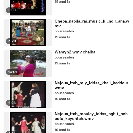
19 anni fa
3:50
Cheba_nabila_rai_music_ki_ndir_ana.w
mv
bousseaden
19 anni fa
6:20
Warayn2.wmv chalha
bousseaden
19 anni fa
10:01
Nejoua_itab_mly_idriss_khali_kaddour.
wmv
bousseaden
19 anni fa
6:23
Nejoua_itab_moulay_idriss_bghit_nch
oofo_kaychtah.wmv
bousseaden
19 anni fa