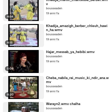
Khadija_maroc_chanteuse_berber.wm
v
bousseaden
19 anni fa
4:54
Khadija_amazigh_berber_chleuh_hawi
n_ha.wmv
bousseaden
19 anni fa
4:15
Hajar_messab_ya_hebibi.wmv
bousseaden
19 anni fa
5:09
Cheba_nabila_rai_music_ki_ndir_ana.w
mv
bousseaden
19 anni fa
6:20
Warayn2.wmv chalha
bousseaden