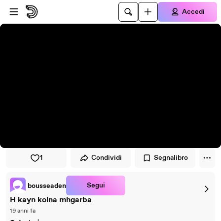
Vai al lettore
Passa al contenuto principale
Accedi
1
Condividi
Segnalibro
Segui
bousseaden
H kayn kolna mhgarba
19 anni fa