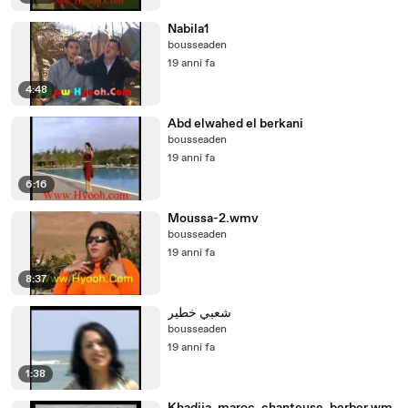
Nabila1
bousseaden
19 anni fa
4:48
Abd elwahed el berkani
bousseaden
19 anni fa
6:16
Moussa-2.wmv
bousseaden
19 anni fa
8:37
شعبي خطير
bousseaden
19 anni fa
1:38