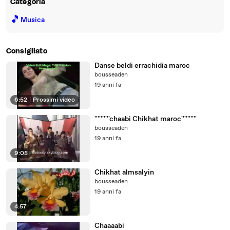
Categoria
🎵
Musica
Consigliato
Danse beldi errachidia maroc
bousseaden
19 anni fa
6:52
|
Prossimi video
''''''''''chaabi Chikhat maroc''''''''''
bousseaden
19 anni fa
9:05
Chikhat almsalyin
bousseaden
19 anni fa
4:57
Chaaaabi