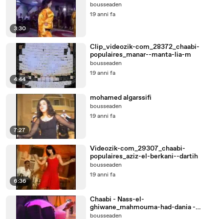
bousseaden
19 anni fa
3:30
Clip_videozik-com_28372_chaabi-
populaires_manar--manta-lia-m
bousseaden
19 anni fa
4:44
mohamed algarssifi
bousseaden
19 anni fa
7:27
Videozik-com_29307_chaabi-
populaires_aziz-el-berkani--dartih
bousseaden
19 anni fa
6:36
Chaabi - Nass-el-
ghiwane_mahmouma-had-dania -
Maroc Bouznika
bousseaden