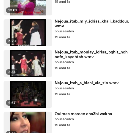
19 anni fa
10:01
Nejoua_itab_mly_idriss_khali_kaddour.
wmv
bousseaden
19 anni fa
6:23
Nejoua_itab_moulay_idriss_bghit_nch
oofo_kaychtah.wmv
bousseaden
19 anni fa
3:34
Nejoua_itab_a_hiani_ala_zin.wmv
bousseaden
19 anni fa
6:57
Oulmes marocc cha3bi wakha
bousseaden
19 anni fa