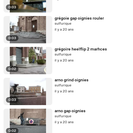
0:03
grégoie gap oignies rouler
sulfurique
il y a 20 ans
0:03
grégoire heelflip 2 marhces
sulfurique
il y a 20 ans
0:02
arno grind oignies
sulfurique
il y a 20 ans
0:03
arno gap oignies
sulfurique
il y a 20 ans
0:02