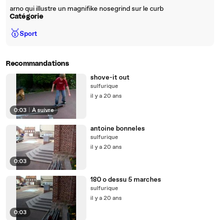
arno qui illustre un magnifike nosegrind sur le curb
Catégorie
🥇
Sport
Recommandations
shove-it out
sulfurique
il y a 20 ans
0:03
|
À suivre
antoine bonneles
sulfurique
il y a 20 ans
0:03
180 o dessu 5 marches
sulfurique
il y a 20 ans
0:03