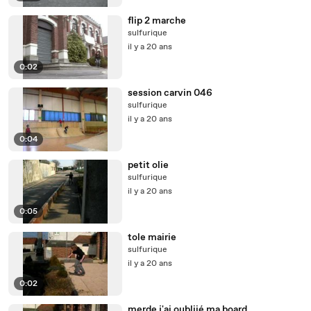
flip 2 marche
sulfurique
il y a 20 ans
0:02
session carvin 046
sulfurique
il y a 20 ans
0:04
petit olie
sulfurique
il y a 20 ans
0:05
tole mairie
sulfurique
il y a 20 ans
0:02
merde j'ai oubliié ma board