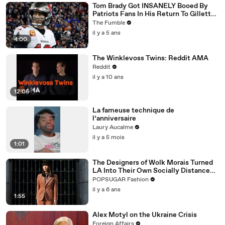
Tom Brady Got INSANELY Booed By
Patriots Fans In His Return To Gillette
Stadium
The Fumble
il y a 5 ans
4:00
The Winklevoss Twins: Reddit AMA
Reddit
il y a 10 ans
12:05
La fameuse technique de
l’anniversaire
Laury Aucalme
il y a 5 mois
1:01
The Designers of Wolk Morais Turned
LA Into Their Own Socially Distanced
Runway
POPSUGAR Fashion
il y a 6 ans
1:55
Alex Motyl on the Ukraine Crisis
Foreign Affairs