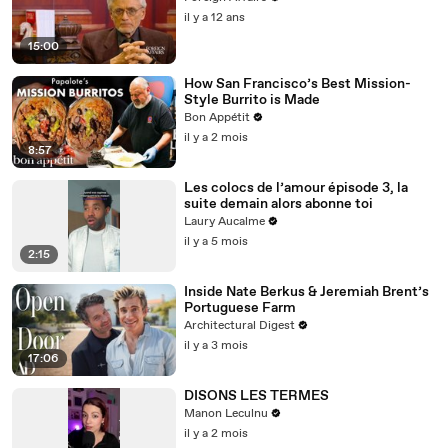
il y a 12 ans
15:00
How San Francisco’s Best Mission-
Style Burrito is Made
Bon Appétit
il y a 2 mois
8:57
Les colocs de l’amour épisode 3, la
suite demain alors abonne toi
Laury Aucalme
il y a 5 mois
2:15
Inside Nate Berkus & Jeremiah Brent’s
Portuguese Farm
Architectural Digest
il y a 3 mois
17:06
DISONS LES TERMES
Manon Leculnu
il y a 2 mois