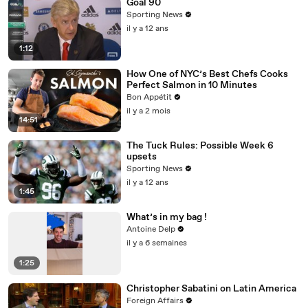
Goal 90
Sporting News
il y a 12 ans
1:12
How One of NYC’s Best Chefs Cooks
Perfect Salmon in 10 Minutes
Bon Appétit
il y a 2 mois
14:51
The Tuck Rules: Possible Week 6
upsets
Sporting News
il y a 12 ans
1:45
What’s in my bag !
Antoine Delp
il y a 6 semaines
1:25
Christopher Sabatini on Latin America
Foreign Affairs