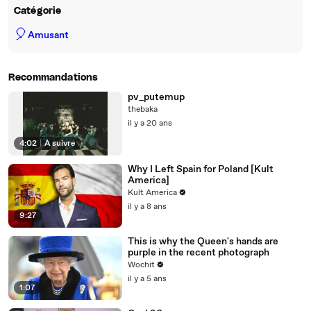
Catégorie
🎈
Amusant
Recommandations
pv_putemup
thebaka
il y a 20 ans
4:02
|
À suivre
Why I Left Spain for Poland [Kult
America]
Kult America
il y a 8 ans
9:27
This is why the Queen's hands are
purple in the recent photograph
Wochit
il y a 5 ans
1:07