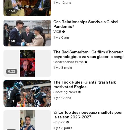
il y a 12 ans
7:53
Can Relationships Survive a Global
Pandemic?
VICE
il y a 6 ans
7:58
The Bad Samaritan : Ce film d'horreur
psychologique va vous glacer le sang !
Contrebande Films
il y a 8 mois
5:22
The Tuck Rules: Giants' trash talk
motivated Eagles
Sporting News
il y a 12 ans
1:47
👕 Le Top des nouveaux maillots pour
la saison 2026-2027
Scipion
il y a 3 jours