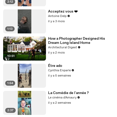
2:12
Acceptez vous ❤️
Antoine Delp
il y a 3 mois
1:13
How a Photographer Designed His
Dream Long Island Home
Architectural Digest
il y a 2 mois
10:51
Être ado
Cynthia Enparle
il y a 5 semaines
1:54
La Comédie de l'année ?
Le cinéma d'Amaury
il y a 2 semaines
2:37