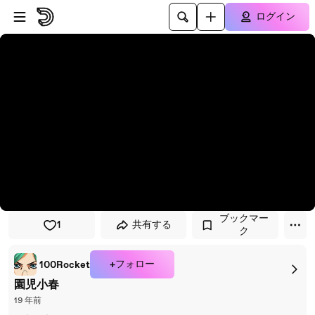
プレイヤーにスキップ
メインコンテンツにスキップ
ログイン
ブックマー
1
共有する
ク
+フォロー
100Rocket
園児小春
19 年前