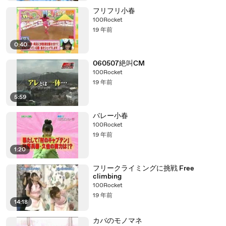
フリフリ小春
100Rocket
19 年前
0:40
060507絶叫CM
100Rocket
19 年前
5:59
バレー小春
100Rocket
19 年前
1:20
フリークライミングに挑戦 Free
climbing
100Rocket
19 年前
14:18
カバのモノマネ