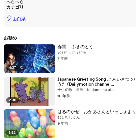
へらへら
カテゴリ
🎈
面白系
お勧め
春雷 ふきのとう
yosshi uchiyama
7 年前
4:37
|
次
Japanese Greeting Song ご あいさつ の
うた (Dailymotion channel
JapaneseChildrenSongs)
子供の歌 - 童謡 - Kodomo no uta
10 年前
2:38
はるのかぜ おかあさんといっしょより
むしむしくん
9 年前
1:52