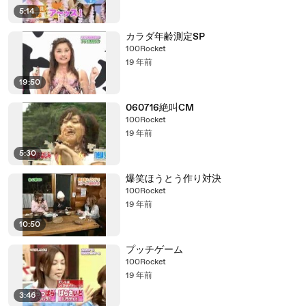
5:14
カラダ年齢測定SP
100Rocket
19 年前
19:50
060716絶叫CM
100Rocket
19 年前
5:30
爆笑ほうとう作り対決
100Rocket
19 年前
10:50
プッチゲーム
100Rocket
19 年前
3:46