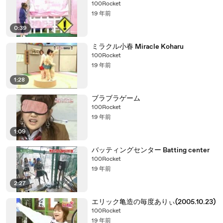
100Rocket
19 年前
0:39
ミラクル小春 Miracle Koharu
100Rocket
19 年前
1:28
ブラブラゲーム
100Rocket
19 年前
1:09
バッティングセンター Batting center
100Rocket
19 年前
2:27
エリック亀造の毎度ありぃ(2005.10.23)
100Rocket
19 年前