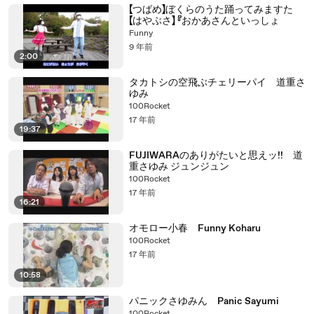
【つばめ】ぼくらのうた踊ってみますた
【はやぶさ】 『おかあさんといっしょ
Funny
9 年前
2:00
タカトシの空飛ぶチェリーパイ 道重さ
ゆみ
100Rocket
17 年前
19:37
FUJIWARAのありがたいと思えッ!! 道
重さゆみ ジュンジュン
100Rocket
17 年前
16:21
オモロー小春 Funny Koharu
100Rocket
17 年前
10:58
パニックさゆみん Panic Sayumi