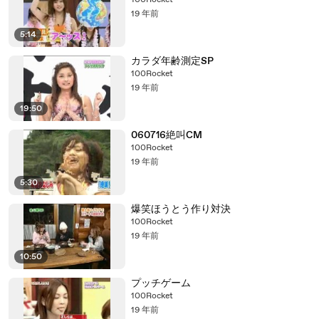
100Rocket
19 年前
5:14
カラダ年齢測定SP
100Rocket
19 年前
19:50
060716絶叫CM
100Rocket
19 年前
5:30
爆笑ほうとう作り対決
100Rocket
19 年前
10:50
プッチゲーム
100Rocket
19 年前