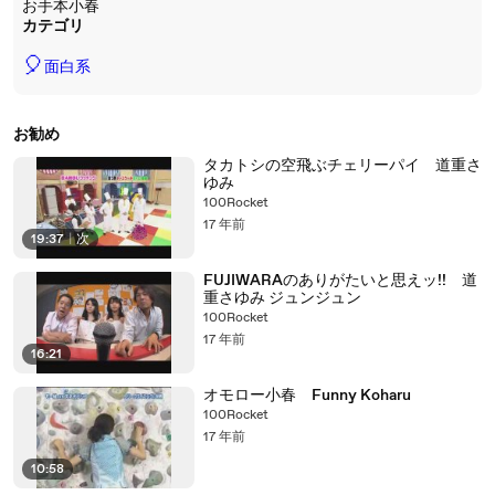
お手本小春
カテゴリ
🎈
面白系
お勧め
タカトシの空飛ぶチェリーパイ 道重さ
ゆみ
100Rocket
17 年前
19:37
|
次
FUJIWARAのありがたいと思えッ!! 道
重さゆみ ジュンジュン
100Rocket
17 年前
16:21
オモロー小春 Funny Koharu
100Rocket
17 年前
10:58