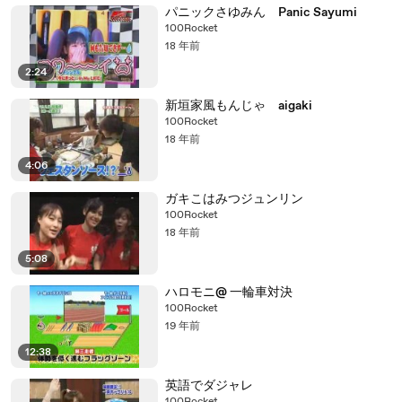
パニックさゆみん Panic Sayumi
100Rocket
18 年前
2:24
新垣家風もんじゃ aigaki
100Rocket
18 年前
4:06
ガキこはみつジュンリン
100Rocket
18 年前
5:08
ハロモニ@ 一輪車対決
100Rocket
19 年前
12:38
英語でダジャレ