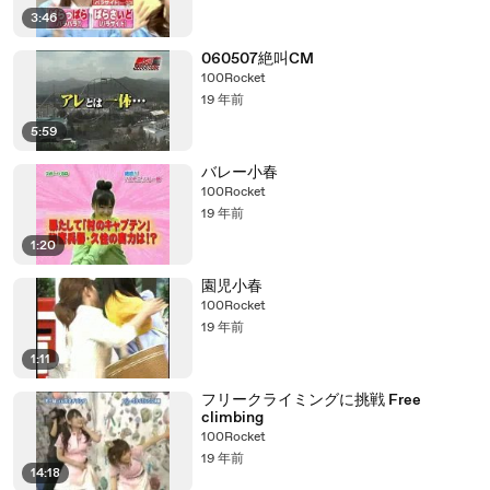
3:46
060507絶叫CM
100Rocket
19 年前
5:59
バレー小春
100Rocket
19 年前
1:20
園児小春
100Rocket
19 年前
1:11
フリークライミングに挑戦 Free
climbing
100Rocket
19 年前
14:18