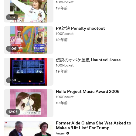
100Rocket
19 年前
5:57
PK対決 Penalty shootout
100Rocket
19 年前
4:06
伝説のオバケ屋敷 Haunted House
100Rocket
19 年前
3:59
Hello Project Music Award 2006
100Rocket
19 年前
12:08
Former Aide Claims She Was Asked to
Make a ‘Hit List’ For Trump
Veuer