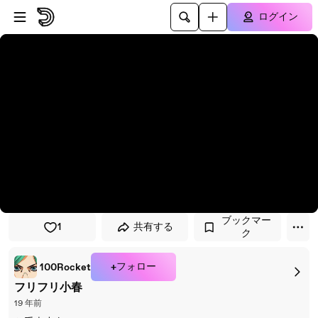
プレイヤーにスキップ
メインコンテンツにスキップ
ログイン
ブックマー
1
共有する
ク
+フォロー
100Rocket
フリフリ小春
19 年前