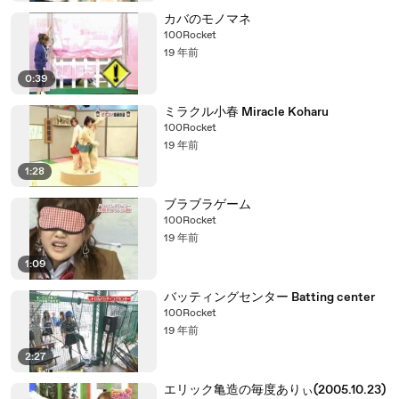
カバのモノマネ
100Rocket
19 年前
0:39
ミラクル小春 Miracle Koharu
100Rocket
19 年前
1:28
ブラブラゲーム
100Rocket
19 年前
1:09
バッティングセンター Batting center
100Rocket
19 年前
2:27
エリック亀造の毎度ありぃ(2005.10.23)