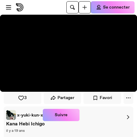
Passer au player
Passer au contenu principal
Se connecter
3
Partager
Favori
Suivre
x-yuki-kun-x
Kana Hebi Ichigo
il y a 19 ans