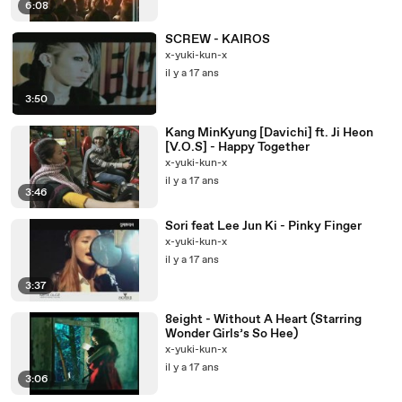
6:08
SCREW - KAIROS
x-yuki-kun-x
il y a 17 ans
3:50
Kang MinKyung [Davichi] ft. Ji Heon
[V.O.S] - Happy Together
x-yuki-kun-x
il y a 17 ans
3:46
Sori feat Lee Jun Ki - Pinky Finger
x-yuki-kun-x
il y a 17 ans
3:37
8eight - Without A Heart (Starring
Wonder Girls’s So Hee)
x-yuki-kun-x
il y a 17 ans
3:06