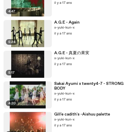
il y a 17 ans
4:47
A.G.E - Again
x-yuki-kun-x
il y a 17 ans
5:24
A.G.E - 真夏の果実
x-yuki-kun-x
il y a 17 ans
5:17
Sakai Ayumi x twenty4-7 - STRONG
BODY
x-yuki-kun-x
il y a 17 ans
4:20
Gill'e cadith's -Aishuu palette
x-yuki-kun-x
il y a 17 ans