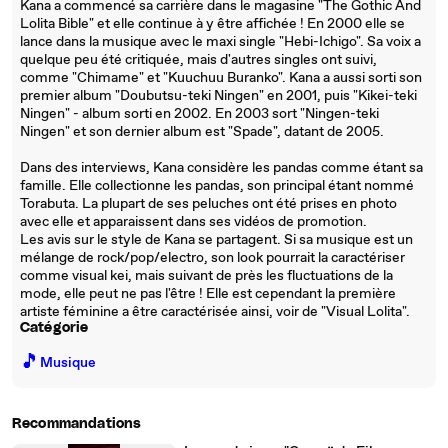
Kana a commencé sa carrière dans le magasine "The Gothic And
Lolita Bible" et elle continue à y être affichée ! En 2000 elle se
lance dans la musique avec le maxi single "Hebi-Ichigo". Sa voix a
quelque peu été critiquée, mais d'autres singles ont suivi,
comme "Chimame" et "Kuuchuu Buranko". Kana a aussi sorti son
premier album "Doubutsu-teki Ningen" en 2001, puis "Kikei-teki
Ningen" - album sorti en 2002. En 2003 sort "Ningen-teki
Ningen" et son dernier album est "Spade", datant de 2005.
Dans des interviews, Kana considère les pandas comme étant sa
famille. Elle collectionne les pandas, son principal étant nommé
Torabuta. La plupart de ses peluches ont été prises en photo
avec elle et apparaissent dans ses vidéos de promotion.
Les avis sur le style de Kana se partagent. Si sa musique est un
mélange de rock/pop/electro, son look pourrait la caractériser
comme visual kei, mais suivant de près les fluctuations de la
mode, elle peut ne pas l'être ! Elle est cependant la première
artiste féminine a être caractérisée ainsi, voir de "Visual Lolita".
Catégorie
🎵
Musique
Recommandations