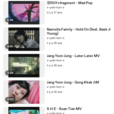
環ROY×fragment - Mad Pop
x-yuki-kun-x
il y a 17 ans
5:44
Namolla Family - Hold On (feat. Baek Ji
Young)
x-yuki-kun-x
il y a 18 ans
4:13
Jang Yoon Jung - Later Later MV
x-yuki-kun-x
il y a 18 ans
3:36
Jang Yoon Jung - Gong Kkak JiM
x-yuki-kun-x
il y a 18 ans
3:03
S.H.E - Suan Tian MV
x-yuki-kun-x