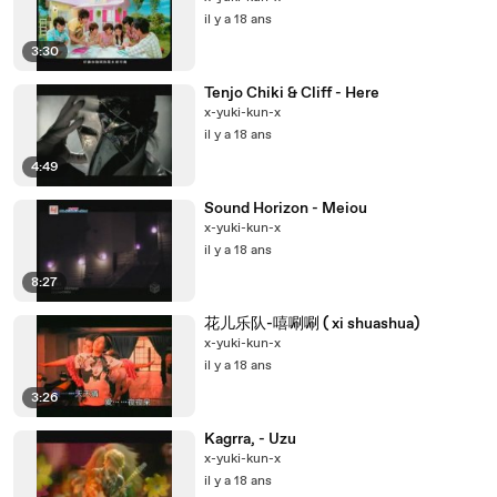
il y a 18 ans
3:30
Tenjo Chiki & Cliff - Here
x-yuki-kun-x
il y a 18 ans
4:49
Sound Horizon - Meiou
x-yuki-kun-x
il y a 18 ans
8:27
花儿乐队-嘻唰唰 ( xi shuashua)
x-yuki-kun-x
il y a 18 ans
3:26
Kagrra, - Uzu
x-yuki-kun-x
il y a 18 ans