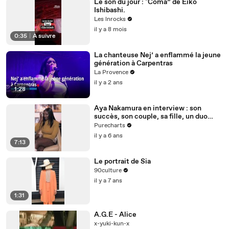
Le son du jour : "Coma” de Eiko
Ishibashi.
Les lnrocks
il y a 8 mois
0:35
|
À suivre
La chanteuse Nej’ a enflammé la jeune
génération à Carpentras
La Provence
il y a 2 ans
1:28
Aya Nakamura en interview : son
succès, son couple, sa fille, un duo
avec Beyoncé...
Purecharts
il y a 6 ans
7:13
Le portrait de Sia
90culture
il y a 7 ans
1:31
A.G.E - Alice
x-yuki-kun-x