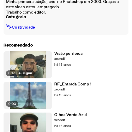
Minha primeira edição, criei no Photoshop em 2003. Graças a
este video estou empregado.
Trabalho como editor.
Categoria
🦄
Criatividade
Recomendado
Visão perifeica
xeondf
há 18 anos
0:17
|
A Seguir
RF_Entrada Comp 1
xeondf
há 18 anos
0:03
Olhos Verde Azul
xeondf
há 18 anos