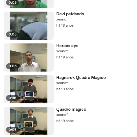
0:03
Davi peidando
xeondf
há 18 anos
0:05
Heroes eye
xeondf
há 19 anos
0:06
Ragnarok Quadro Magico
xeondf
há 19 anos
0:46
Quadro magico
xeondf
há 19 anos
0:08