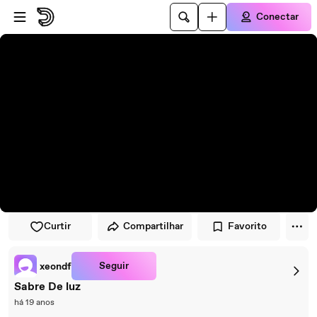
Pular para o player
Ir para o conteúdo principal
Conectar
Curtir
Compartilhar
Favorito
Seguir
xeondf
Sabre De luz
há 19 anos