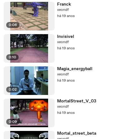
Franck
xeondf
há 19 anos
0:06
Invisivel
xeondf
há 19 anos
0:10
Magia_energyball
xeondf
há 19 anos
0:02
MortalStreet_V_03
xeondf
há 19 anos
0:09
Mortal_street_beta