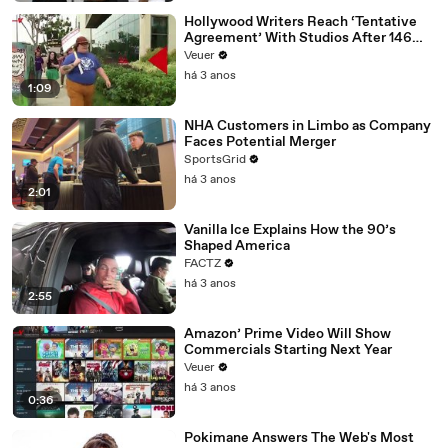
Hollywood Writers Reach ‘Tentative
Agreement’ With Studios After 146
Day Strike
Veuer
há 3 anos
1:09
NHA Customers in Limbo as Company
Faces Potential Merger
SportsGrid
há 3 anos
2:01
Vanilla Ice Explains How the 90’s
Shaped America
FACTZ
há 3 anos
2:55
Amazon’ Prime Video Will Show
Commercials Starting Next Year
Veuer
há 3 anos
0:36
Pokimane Answers The Web's Most