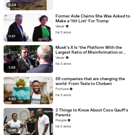
0:54
Former Aide Claims She Was Asked to
Make a ‘Hit List’ For Trump
Veuer
há 3 anos
0:51
Musk’s X Is ‘the Platform With the
Largest Ratio of Misinformation or
Disinformation’ Amongst All Social
Veuer
Media Platforms
há 3 anos
1:08
59 companies that are changing the
world: From Tesla to Chobani
Fortune
há 3 anos
4:50
3 Things to Know About Coco Gauff's
Parents
People
há 3 anos
0:46