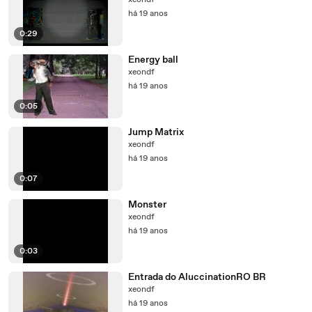
xeondf
há 19 anos
0:29
Energy ball
xeondf
há 19 anos
0:05
Jump Matrix
xeondf
há 19 anos
0:07
Monster
xeondf
há 19 anos
0:03
Entrada do AluccinationRO BR
xeondf
há 19 anos