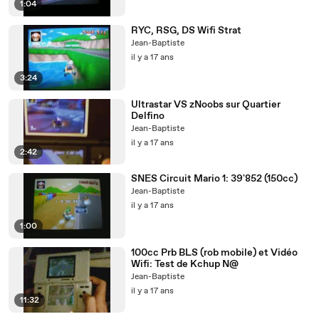
1:04
RYC, RSG, DS Wifi Strat
Jean-Baptiste
il y a 17 ans
3:24
Ultrastar VS zNoobs sur Quartier
Delfino
Jean-Baptiste
il y a 17 ans
2:42
SNES Circuit Mario 1: 39'852 (150cc)
Jean-Baptiste
il y a 17 ans
1:00
100cc Prb BLS (rob mobile) et Vidéo
Wifi: Test de Kchup N@
Jean-Baptiste
il y a 17 ans
11:32