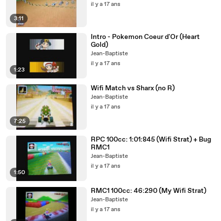
il y a 17 ans
3:11
Intro - Pokemon Coeur d'Or (Heart
Gold)
Jean-Baptiste
il y a 17 ans
1:23
Wifi Match vs Sharx (no R)
Jean-Baptiste
il y a 17 ans
7:25
RPC 100cc: 1:01:845 (Wifi Strat) + Bug
RMC1
Jean-Baptiste
il y a 17 ans
1:50
RMC1 100cc: 46:290 (My Wifi Strat)
Jean-Baptiste
il y a 17 ans