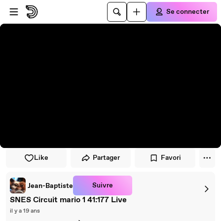
Passer au player
Passer au contenu principal
Se connecter
Like
Partager
Favori
Suivre
Jean-Baptiste
SNES Circuit mario 1 41:177 Live
il y a 19 ans