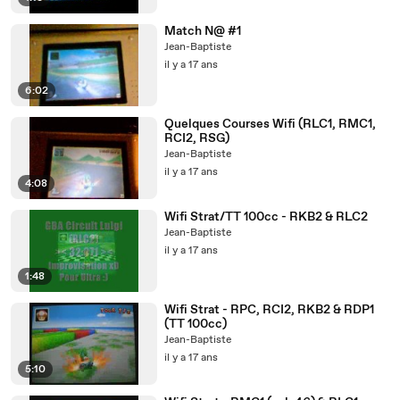
Match N@ #1
Jean-Baptiste
il y a 17 ans
6:02
Quelques Courses Wifi (RLC1, RMC1,
RCI2, RSG)
Jean-Baptiste
il y a 17 ans
4:08
Wifi Strat/TT 100cc - RKB2 & RLC2
Jean-Baptiste
il y a 17 ans
1:48
Wifi Strat - RPC, RCI2, RKB2 & RDP1
(TT 100cc)
Jean-Baptiste
il y a 17 ans
5:10