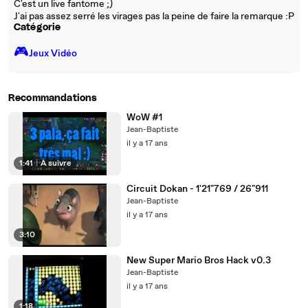
C'est un live fantome ;)
J'ai pas assez serré les virages pas la peine de faire la remarque :P
Catégorie
🎮️
Jeux Vidéo
Recommandations
WoW #1
Jean-Baptiste
il y a 17 ans
1:41
|
À suivre
Circuit Dokan - 1'21"769 / 26"911
Jean-Baptiste
il y a 17 ans
3:10
New Super Mario Bros Hack v0.3
Jean-Baptiste
il y a 17 ans
1:18