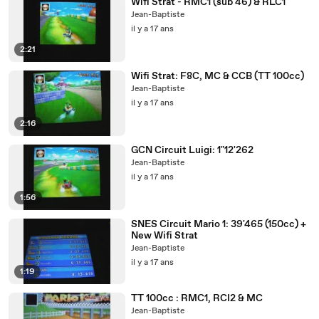
Wifi Strat - RMC1 (sub 46) & RLC1
Jean-Baptiste
il y a 17 ans
2:21
Wifi Strat: F8C, MC & CCB (TT 100cc)
Jean-Baptiste
il y a 17 ans
2:16
GCN Circuit Luigi: 1"12'262
Jean-Baptiste
il y a 17 ans
1:56
SNES Circuit Mario 1: 39'465 (150cc) +
New Wifi Strat
Jean-Baptiste
il y a 17 ans
1:19
TT 100cc : RMC1, RCI2 & MC
Jean-Baptiste