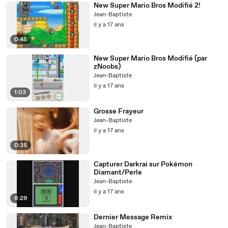
New Super Mario Bros Modifié 2!
Jean-Baptiste
il y a 17 ans
0:45
New Super Mario Bros Modifié (par
zNoobs)
Jean-Baptiste
il y a 17 ans
1:03
Grosse Frayeur
Jean-Baptiste
il y a 17 ans
0:35
Capturer Darkrai sur Pokémon
Diamant/Perle
Jean-Baptiste
il y a 17 ans
6:29
Dernier Message Remix
Jean-Baptiste