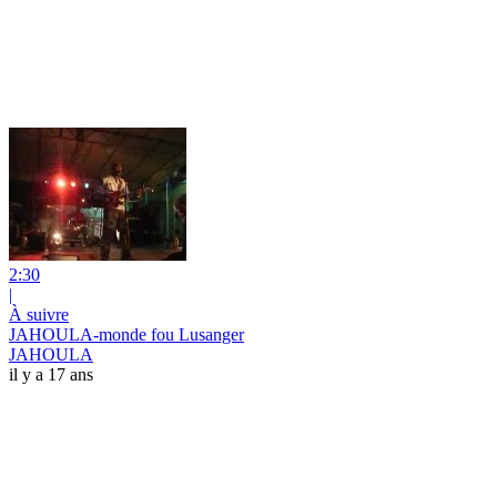
2:30
|
À suivre
JAHOULA-monde fou Lusanger
JAHOULA
il y a 17 ans