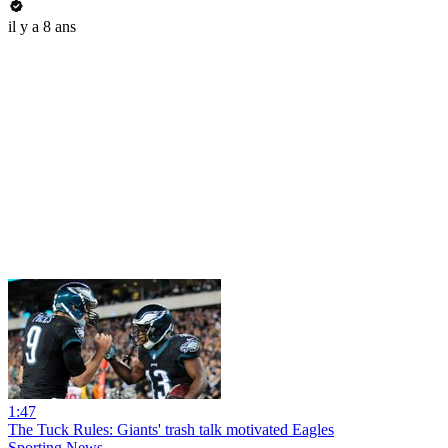
il y a 8 ans
1:47
The Tuck Rules: Giants' trash talk motivated Eagles
Sporting News