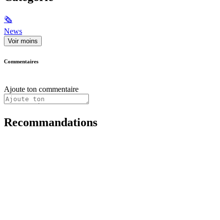
🗞
News
Voir moins
Commentaires
Ajoute ton commentaire
Recommandations