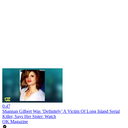
0:47
Shannan Gilbert Was ‘Definitely’ A Victim Of Long Island Serial
Killer, Says Her Sister: Watch
OK Magazine