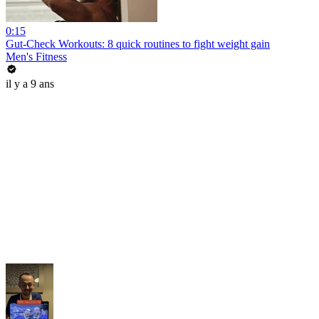
0:15
Gut-Check Workouts: 8 quick routines to fight weight gain
Men's Fitness
il y a 9 ans