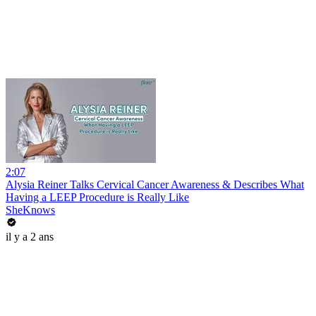
2:07
Alysia Reiner Talks Cervical Cancer Awareness & Describes What
Having a LEEP Procedure is Really Like
SheKnows
il y a 2 ans