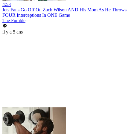
4:53
Jets Fans Go Off On Zach Wilson AND His Mom As He Throws
FOUR Interceptions In ONE Game
The Fumble
il y a 5 ans