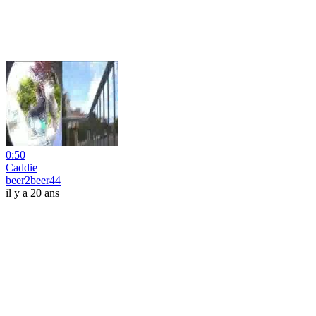
0:50
Caddie
beer2beer44
il y a 20 ans