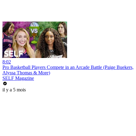
8:02
Pro Basketball Players Compete in an Arcade Battle (Paige Buekers,
Alyssa Thomas & More)
SELF Magazine
il y a 5 mois