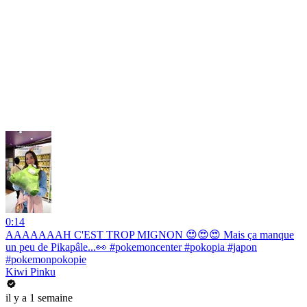
0:14
AAAAAAAH C'EST TROP MIGNON 😍😍😍 Mais ça manque
un peu de Pikapâle...👀 #pokemoncenter #pokopia #japon
#pokemonpokopie
Kiwi Pinku
il y a 1 semaine