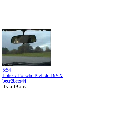
5:54
Loheac Porsche Prelude DiVX
beer2beer44
il y a 19 ans