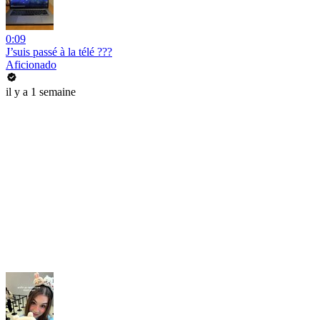
0:09
J’suis passé à la télé ???
Aficionado
il y a 1 semaine