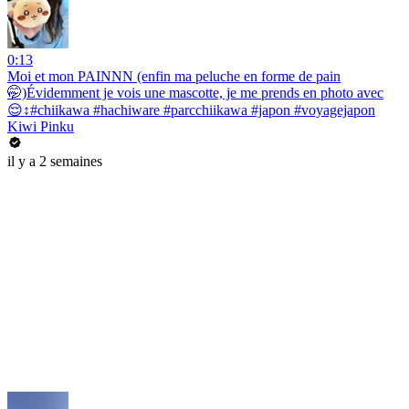
0:13
Moi et mon PAINNN (enfin ma peluche en forme de pain
🤭)Évidemment je vois une mascotte, je me prends en photo avec
😌↕️#chiikawa #hachiware #parcchiikawa #japon #voyagejapon
Kiwi Pinku
il y a 2 semaines