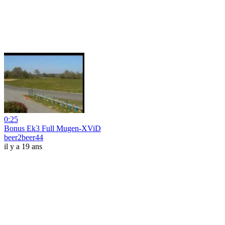
0:25
Bonus Ek3 Full Mugen-XViD
beer2beer44
il y a 19 ans