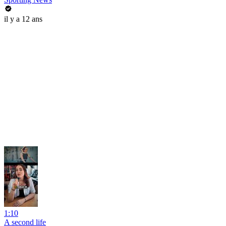
il y a 12 ans
1:10
A second life