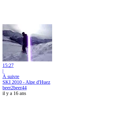
15:27
|
À suivre
SKI 2010 - Alpe d'Huez
beer2beer44
il y a 16 ans