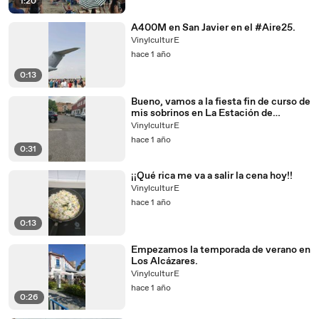
1:20
A400M en San Javier en el #Aire25.
VinylculturE
hace 1 año
0:13
Bueno, vamos a la fiesta fin de curso de
mis sobrinos en La Estación de
Beniaján.
VinylculturE
hace 1 año
0:31
¡¡Qué rica me va a salir la cena hoy!!
VinylculturE
hace 1 año
0:13
Empezamos la temporada de verano en
Los Alcázares.
VinylculturE
hace 1 año
0:26