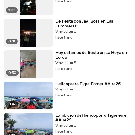
hace 1 año
1:02
De fiesta con Javi Boss en Las
Lumbreras.
VinylculturE
hace 1 año
0:31
Hoy estamos de fiesta en La Hoya en
Lorca.
VinylculturE
hace 1 año
0:50
Helicóptero Tigre Famet #Aire25
VinylculturE
hace 1 año
0:47
Exhibición del helicóptero Tigre en el
#Aire25.
VinylculturE
hace 1 año