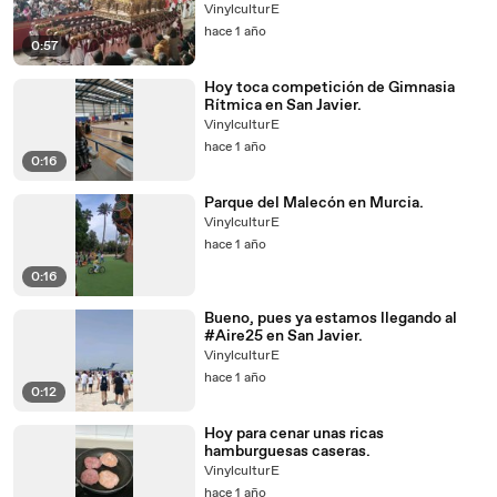
VinylculturE
hace 1 año
0:57
Hoy toca competición de Gimnasia
Rítmica en San Javier.
VinylculturE
hace 1 año
0:16
Parque del Malecón en Murcia.
VinylculturE
hace 1 año
0:16
Bueno, pues ya estamos llegando al
#Aire25 en San Javier.
VinylculturE
hace 1 año
0:12
Hoy para cenar unas ricas
hamburguesas caseras.
VinylculturE
hace 1 año