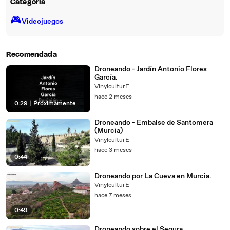
Categoría
🎮️
Videojuegos
Recomendada
Droneando - Jardín Antonio Flores
García.
VinylculturE
hace 2 meses
0:29
|
Próximamente
Droneando - Embalse de Santomera
(Murcia)
VinylculturE
hace 3 meses
0:44
Droneando por La Cueva en Murcia.
VinylculturE
hace 7 meses
0:49
Droneando sobre el Segura.