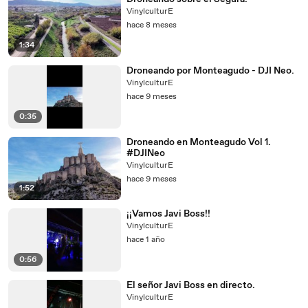
VinylculturE
hace 8 meses
1:34
Droneando por Monteagudo - DJI Neo.
VinylculturE
hace 9 meses
0:35
Droneando en Monteagudo Vol 1.
#DJINeo
VinylculturE
hace 9 meses
1:52
¡¡Vamos Javi Boss!!
VinylculturE
hace 1 año
0:56
El señor Javi Boss en directo.
VinylculturE