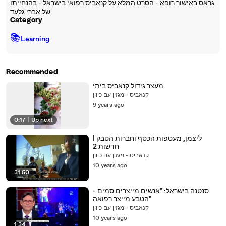
גראס באישור רופא - הסרט המלא על קנאביס רפואי בישראל - בהנחייתו
של אברי גלעד
Category
📚
Learning
Recommended
מעצר גידול קנאביס ביתי
קנאביס - מגזין עם כיוון
9 years ago
0:17
|
Up next
ליצמן, מעטפות הכסף וחברות הטבק |
חדשות 2
קנאביס - מגזין עם כיוון
10 years ago
31:50
סנטנה בישראל: "אנשים מייצרים סמים -
הטבע מייצר רפואה"
קנאביס - מגזין עם כיוון
10 years ago
1:34