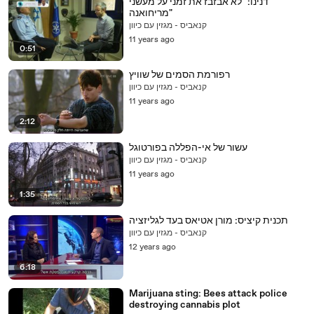
דנינו: "לא אבזבז את זמני על מעשני
מריחואנה"
קנאביס - מגזין עם כיוון
11 years ago
0:51
רפורמת הסמים של שוויץ
קנאביס - מגזין עם כיוון
11 years ago
2:12
עשור של אי-הפללה בפורטוגל
קנאביס - מגזין עם כיוון
11 years ago
1:35
תכנית קיציס: מורן אטיאס בעד לגליזציה
קנאביס - מגזין עם כיוון
12 years ago
6:18
Marijuana sting: Bees attack police
destroying cannabis plot