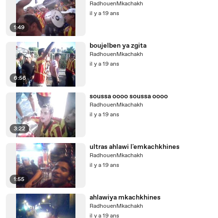
RadhouenMkachakh
il y a 19 ans
1:49
boujelben ya zgita
RadhouenMkachakh
il y a 19 ans
6:56
soussa oooo soussa oooo
RadhouenMkachakh
il y a 19 ans
3:22
ultras ahlawi l'emkachkhines
RadhouenMkachakh
il y a 19 ans
1:55
ahlawiya mkachkhines
RadhouenMkachakh
il y a 19 ans