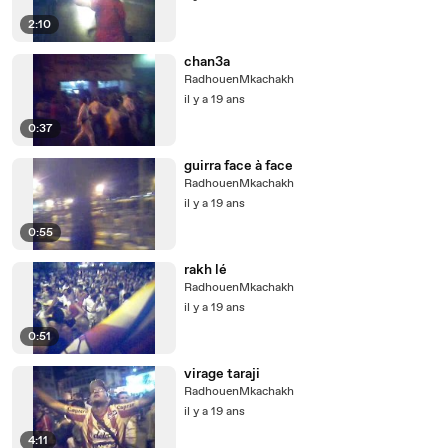
2:10
chan3a
RadhouenMkachakh
il y a 19 ans
0:37
guirra face à face
RadhouenMkachakh
il y a 19 ans
0:55
rakh lé
RadhouenMkachakh
il y a 19 ans
0:51
virage taraji
RadhouenMkachakh
il y a 19 ans
4:11