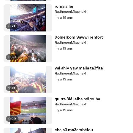
roma aller
RadhouenMkachakh
il y a 19 ans
0:21
9olnelkom 9awwi renfort
RadhouenMkachakh
il y a 19 ans
0:58
yal ahly yaw malla ta3fita
RadhouenMkachakh
il y a 19 ans
1:39
guirra 3lé jelha ndirouha
RadhouenMkachakh
il y a 19 ans
0:29
chaja3 ma3ambélou