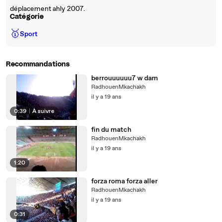
déplacement ahly 2007.
Catégorie
🥇
Sport
Recommandations
berrouuuuuu7 w dam
RadhouenMkachakh
il y a 19 ans
0:39
|
À suivre
fin du match
RadhouenMkachakh
il y a 19 ans
1:20
forza roma forza aller
RadhouenMkachakh
il y a 19 ans
0:31