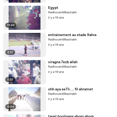
Egypt
RadhouenMkachakh
il y a 19 ans
11:43
entrainement au stade 9ahra
RadhouenMkachakh
il y a 19 ans
2:17
viragna 7ezb allah
RadhouenMkachakh
il y a 19 ans
1:32
ohh aya se7li.... fil ahramet
RadhouenMkachakh
il y a 19 ans
0:54
taraji hooligans ahom ahom