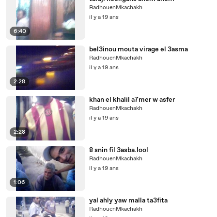
RadhouenMkachakh
il y a 19 ans
6:40
bel3inou mouta virage el 3asma
RadhouenMkachakh
il y a 19 ans
2:28
khan el khalil a7mer w asfer
RadhouenMkachakh
il y a 19 ans
2:28
8 snin fil 3asba.lool
RadhouenMkachakh
il y a 19 ans
1:06
yal ahly yaw malla ta3fita
RadhouenMkachakh