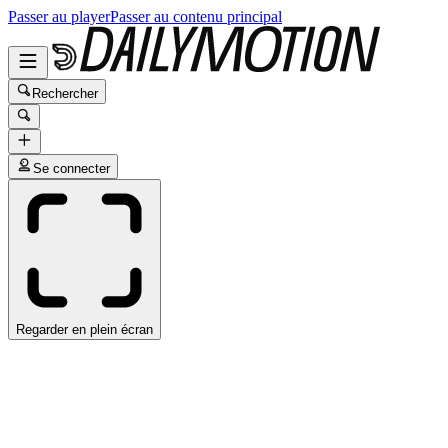
Passer au player
Passer au contenu principal
Rechercher
Se connecter
Regarder en plein écran