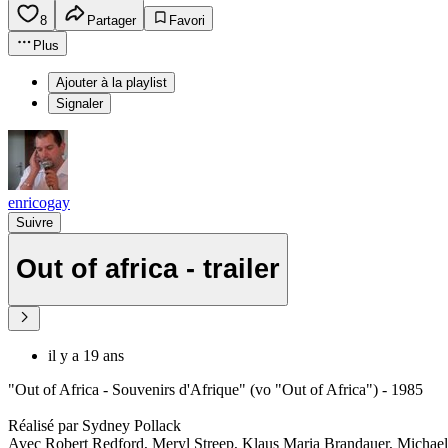
8
Partager
Favori
Plus
Ajouter à la playlist
Signaler
enricogay
Suivre
Out of africa - trailer
il y a 19 ans
"Out of Africa - Souvenirs d'Afrique" (vo "Out of Africa") - 1985
Réalisé par Sydney Pollack
Avec Robert Redford, Meryl Streep, Klaus Maria Brandauer, Micha