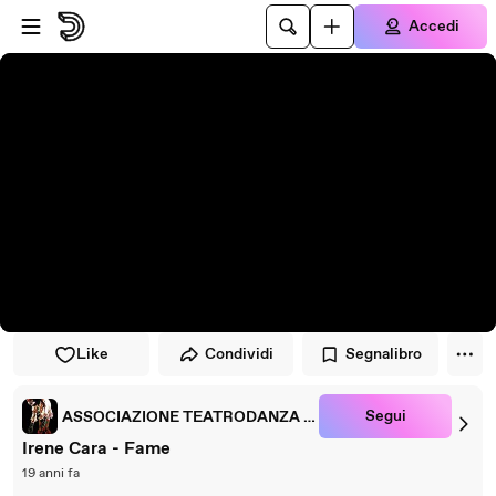
Vai al lettore
Passa al contenuto principale
Accedi
Like
Condividi
Segnalibro
Segui
ASSOCIAZIONE TEATRODANZA PETRUSKA
Irene Cara - Fame
19 anni fa