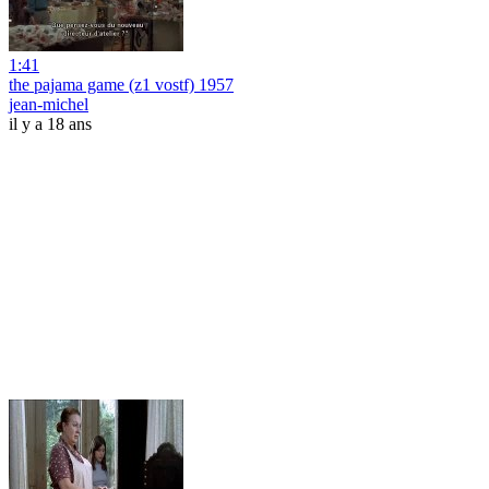
1:41
the pajama game (z1 vostf) 1957
jean-michel
il y a 18 ans