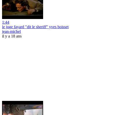
1:44
le juge fayard "dit le sheriff" yves boisset
jean-michel
il y a 18 ans