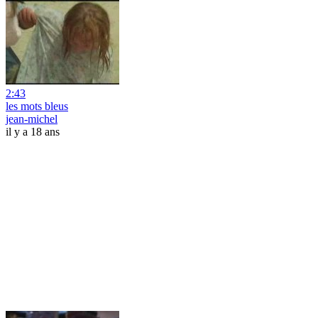
2:43
les mots bleus
jean-michel
il y a 18 ans