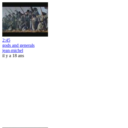
2:45
gods and generals
jean-michel
il y a 18 ans