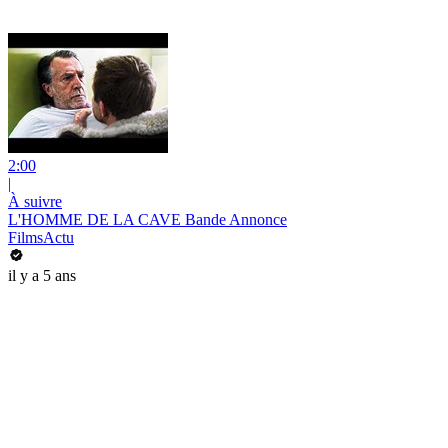
2:00
|
À suivre
L'HOMME DE LA CAVE Bande Annonce
FilmsActu
il y a 5 ans