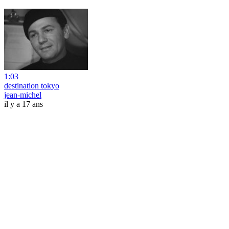
1:03
destination tokyo
jean-michel
il y a 17 ans