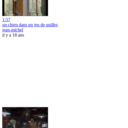
1:57
un chien dans un jeu de quilles
jean-michel
il y a 18 ans