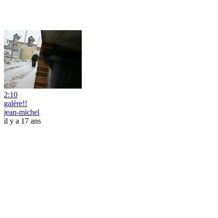
2:10
galère!!
jean-michel
il y a 17 ans