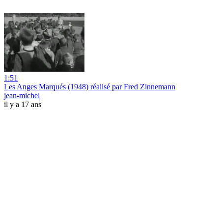
1:51
Les Anges Marqués (1948) réalisé par Fred Zinnemann
jean-michel
il y a 17 ans