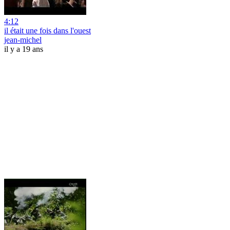
4:12
il était une fois dans l'ouest
jean-michel
il y a 19 ans